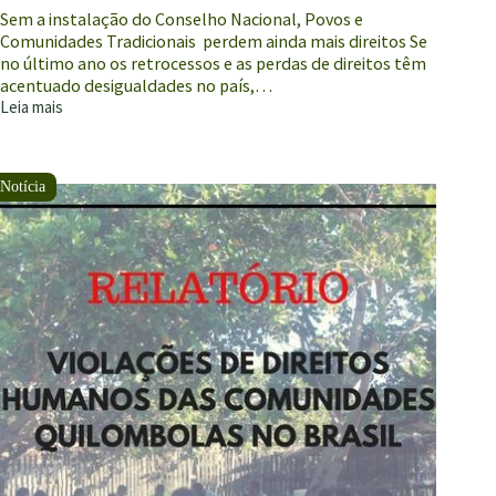
Sem a instalação do Conselho Nacional, Povos e
Comunidades Tradicionais perdem ainda mais direitos Se
no último ano os retrocessos e as perdas de direitos têm
acentuado desigualdades no país,…
Leia mais
Há
um
ano
conselheiras
e
conselheiros
aguardam
a
posse
no
CNPCT