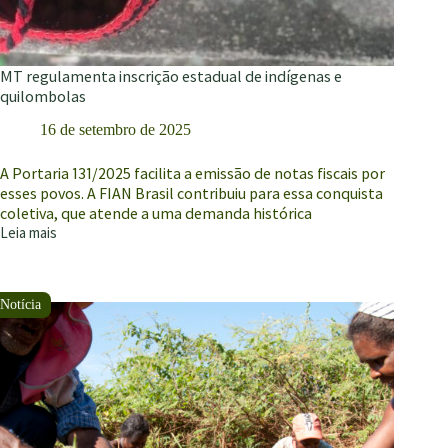
MT regulamenta inscrição estadual de indígenas e
quilombolas
16 de setembro de 2025
A Portaria 131/2025 facilita a emissão de notas fiscais por
esses povos. A FIAN Brasil contribuiu para essa conquista
coletiva, que atende a uma demanda histórica
Leia mais
MT
regulamenta
inscrição
estadual
de
indígenas
e
quilombolas