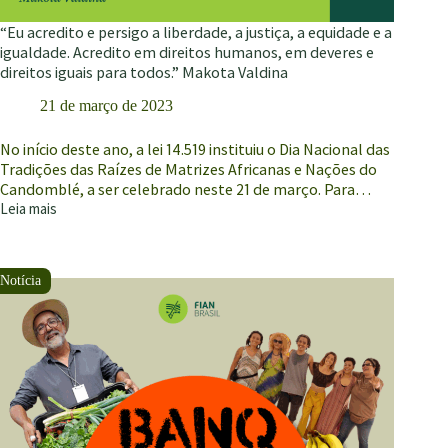
“Eu acredito e persigo a liberdade, a justiça, a equidade e a
igualdade. Acredito em direitos humanos, em deveres e
direitos iguais para todos.” Makota Valdina
21 de março de 2023
No início deste ano, a lei 14.519 instituiu o Dia Nacional das
Tradições das Raízes de Matrizes Africanas e Nações do
Candomblé, a ser celebrado neste 21 de março. Para…
Leia mais
“Eu
acredito
e
persigo
a
liberdade,
a
justiça,
a
equidade
e
a
igualdade.