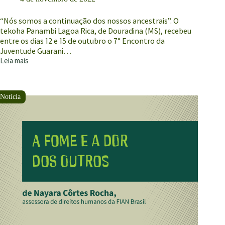
“Nós somos a continuação dos nossos ancestrais”. O
tekoha Panambi Lagoa Rica, de Douradina (MS), recebeu
entre os dias 12 e 15 de outubro o 7° Encontro da
Juventude Guarani…
Leia mais
7°
Encontro
da
Juventude
Guarani
Kaiowá
discute
cultura
alimentar
indígena
em
oficina
“Comer
pra
quê?”