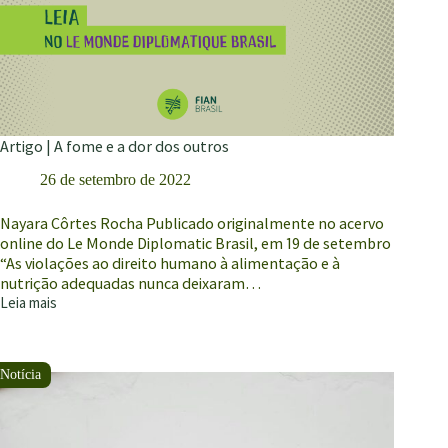
Artigo | A fome e a dor dos outros
26 de setembro de 2022
Nayara Côrtes Rocha Publicado originalmente no acervo
online do Le Monde Diplomatic Brasil, em 19 de setembro
“As violações ao direito humano à alimentação e à
nutrição adequadas nunca deixaram…
Leia mais
Artigo
|
A
fome
e
a
dor
dos