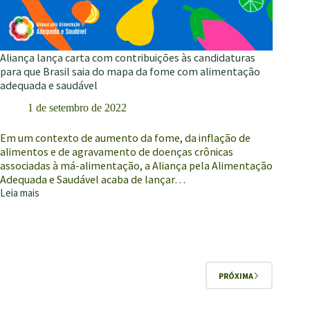
Aliança lança carta com contribuições às candidaturas
para que Brasil saia do mapa da fome com alimentação
adequada e saudável
1 de setembro de 2022
Em um contexto de aumento da fome, da inflação de
alimentos e de agravamento de doenças crônicas
associadas à má-alimentação, a Aliança pela Alimentação
Adequada e Saudável acaba de lançar…
Leia mais
Aliança
lança
carta
com
contribuições
às
PRÓXIMA
candidaturas
para
que