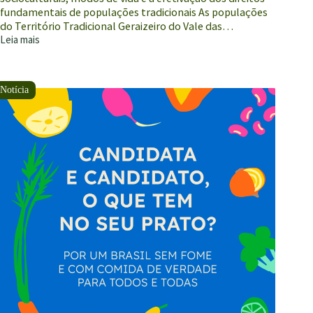
fundamentais de populações tradicionais As populações
do Território Tradicional Geraizeiro do Vale das…
Leia mais
Oficinas
avançam
na
criação
do
Protocolo
de
Consulta
das
Comunidades
Geraizeiras