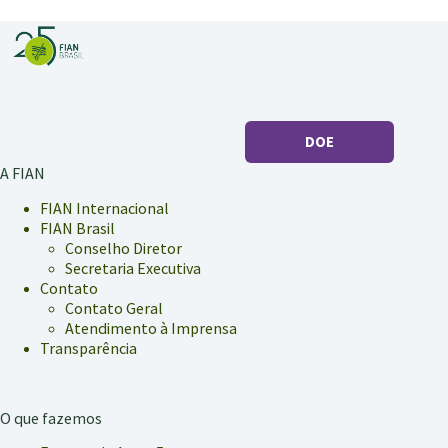
Brasil
saia
do
mapa
da
fome
com
DOE
alimentação
adequada
A FIAN
e
saudável
FIAN Internacional
FIAN Brasil
Conselho Diretor
Secretaria Executiva
Contato
Contato Geral
Atendimento à Imprensa
Transparência
O que fazemos