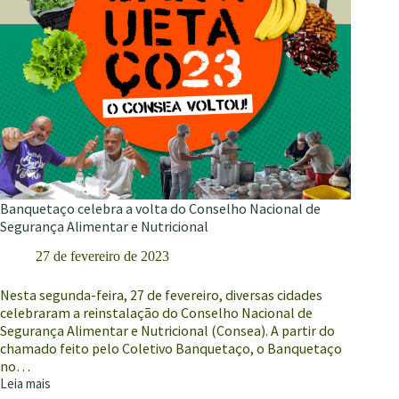
Acredito
em
direitos
humanos,
em
deveres
e
direitos
iguais
para
todos.”
Makota
Banquetaço celebra a volta do Conselho Nacional de
Valdina
Segurança Alimentar e Nutricional
27 de fevereiro de 2023
Nesta segunda-feira, 27 de fevereiro, diversas cidades
celebraram a reinstalação do Conselho Nacional de
Segurança Alimentar e Nutricional (Consea). A partir do
chamado feito pelo Coletivo Banquetaço, o Banquetaço
no…
Leia mais
Banquetaço