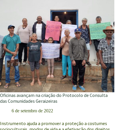
outros
Oficinas avançam na criação do Protocolo de Consulta
das Comunidades Geraizeiras
6 de setembro de 2022
Instrumento ajuda a promover a proteção a costumes
socioculturais, modos de vida e a efetivação dos direitos