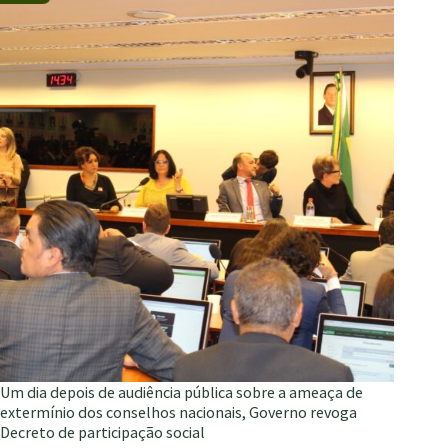
da
permanência
e
do
funcionamento
de
Conselhos
Um dia depois de audiência pública sobre a ameaça de
extermínio dos conselhos nacionais, Governo revoga
Decreto de participação social