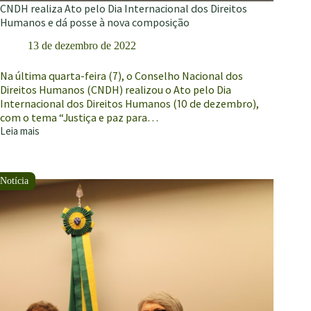
CNDH realiza Ato pelo Dia Internacional dos Direitos
Humanos e dá posse à nova composição
13 de dezembro de 2022
Na última quarta-feira (7), o Conselho Nacional dos
Direitos Humanos (CNDH) realizou o Ato pelo Dia
Internacional dos Direitos Humanos (10 de dezembro),
com o tema “Justiça e paz para…
Leia mais
CNDH
realiza
Ato
pelo
Dia
Internacional
dos
Direitos
Humanos
e
dá
posse
à
nova