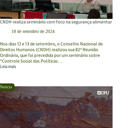
CNDH realiza seminário com foco na segurança alimentar
18 de setembro de 2024
Nos dias 12 e 13 de setembro, o Conselho Nacional de
Direitos Humanos (CNDH) realizou sua 82ª Reunião
Ordinária, que foi precedida por um seminário sobre
“Controle Social das Políticas…
Leia mais
CNDH
realiza
seminário
com
foco
na
segurança
alimentar