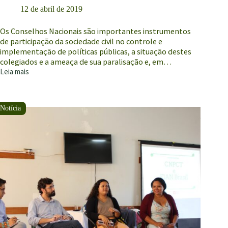
12 de abril de 2019
Os Conselhos Nacionais são importantes instrumentos
de participação da sociedade civil no controle e
implementação de políticas públicas, a situação destes
colegiados e a ameaça de sua paralisação e, em…
Leia mais
Um
dia
depois
de
audiência
pública
sobre
a
ameaça
de
extermínio
dos
conselhos
nacionais,
Governo
revoga