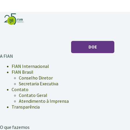
sobre
direito
de
povos
e
comunidades
tradicionais
DOE
A FIAN
FIAN Internacional
FIAN Brasil
Conselho Diretor
Secretaria Executiva
Contato
Contato Geral
Atendimento à Imprensa
Transparência
O que fazemos