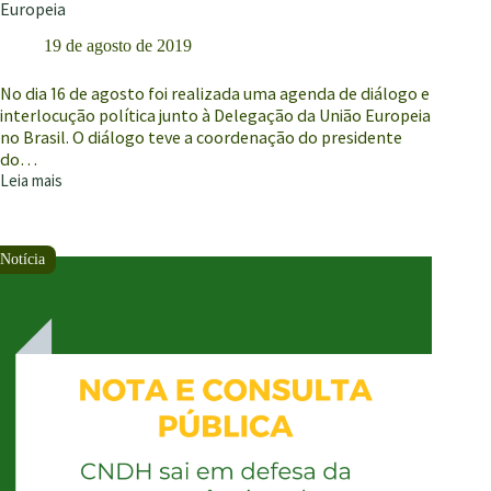
Europeia
19 de agosto de 2019
No dia 16 de agosto foi realizada uma agenda de diálogo e
interlocução política junto à Delegação da União Europeia
no Brasil. O diálogo teve a coordenação do presidente
do…
Leia mais
CNDH
articula
encontro
entre
Sociedade
Civil
e
União
Europeia