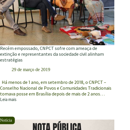
Decreto
de
participação
social
Recém empossado, CNPCT sofre com ameaça de
extinção e representantes da sociedade civil alinham
estratégias
29 de março de 2019
Há menos de 1 ano, em setembro de 2018, o CNPCT –
Conselho Nacional de Povos e Comunidades Tradicionais
tomava posse em Brasília depois de mais de 2 anos…
Leia mais
Recém
empossado,
CNPCT
sofre
com
ameaça