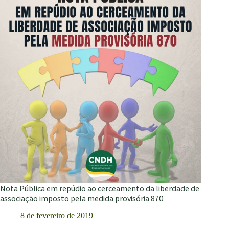
de
extinção
e
representantes
da
sociedade
civil
alinham
estratégias
Nota Pública em repúdio ao cerceamento da liberdade de
associação imposto pela medida provisória 870
8 de fevereiro de 2019