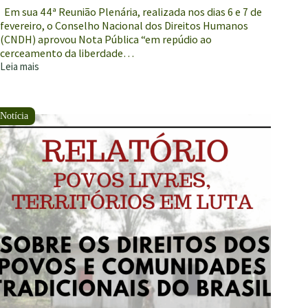
Em sua 44ª Reunião Plenária, realizada nos dias 6 e 7 de
fevereiro, o Conselho Nacional dos Direitos Humanos
(CNDH) aprovou Nota Pública “em repúdio ao
cerceamento da liberdade…
Leia mais
Nota
Pública
em
repúdio
ao
cerceamento
da
liberdade
de
associação
imposto
pela
medida
provisória
870