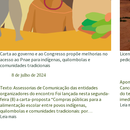
Carta ao governo e ao Congresso propõe melhorias no
Lice
acesso ao Pnae para indígenas, quilombolas e
pedi
comunidades tradicionais
8 de julho de 2024
Apon
Texto: Assessorias de Comunicação das entidades
Cance
organizadores do encontro Foi lançada nesta segunda-
do te
feira (8) a carta-proposta “Compras públicas para a
imed
alimentação escolar entre povos indígenas,
Leia 
Licen
quilombolas e comunidades tradicionais: por…
de
Leia mais
proje
Carta
que
ao
amea
governo