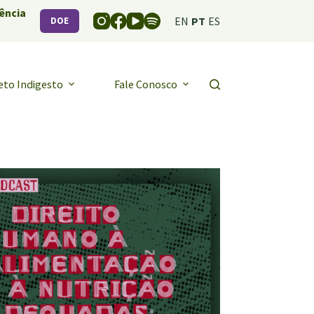
ência
EN
PT
ES
DOE
eto Indigesto
Fale Conosco