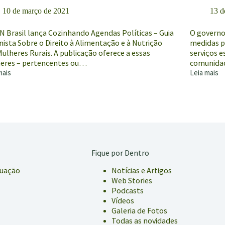
10 de março de 2021
13 d
N Brasil lança Cozinhando Agendas Políticas – Guia
O governo 
ista Sobre o Direito à Alimentação e à Nutrição
medidas p
ulheres Rurais. A publicação oferece a essas
serviços e
eres – pertencentes ou…
comunidad
mais
Leia mais
MPF
re
cobra
ologias
apoio
federal
eres
a
povos
o
e
nharem”
comunidad
Fique por Dentro
cas
tradicionai
formadoras
durante
tuação
Notícias e Artigos
pandemia
Web Stories
Podcasts
Vídeos
Galeria de Fotos
Todas as novidades