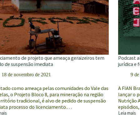
nciamento de projeto que ameaça geraizeiros tem
Podcast a
do de suspensão imediata
jurídica e
18 de novembro de 2021
9 de
tado como ameaça pelas comunidades do Vale das
A FIAN Bra
las, o Projeto Bloco 8, para mineração na região
lançar o 
rritório tradicional, é alvo de pedido de suspensão
Nutrição 
iata processo do licenciamento.…
episódios
mais
Leia mais
ciamento
Podcast
aborda
to
o
direito
ça
à