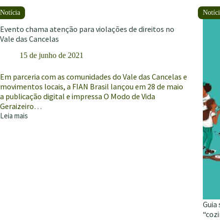
gerai
e
tem
ao
pedi
Congresso
Evento chama atenção para violações de direitos no
de
propõe
Vale das Cancelas
susp
melhorias
imedi
15 de junho de 2021
no
acesso
ao
Em parceria com as comunidades do Vale das Cancelas e
Pnae
movimentos locais, a FIAN Brasil lançou em 28 de maio
para
a publicação digital e impressa O Modo de Vida
indígenas,
Geraizeiro…
quilombolas
Leia mais
Evento
e
chama
comunidades
atenção
tradicionais
para
violações
de
direitos
no
Vale
das
Guia
Cancelas
“coz