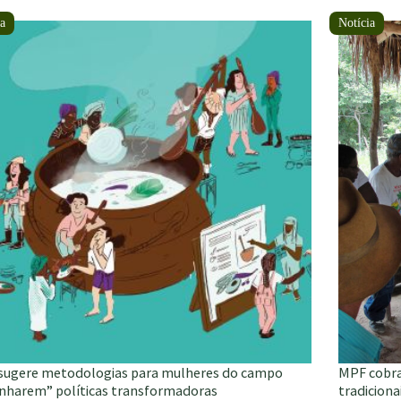
zeiros
alimentaçã
com
do
base
jurídica
ensão
e
ata
formato
lúdico
 sugere metodologias para mulheres do campo
MPF cobra
inharem” políticas transformadoras
tradicion