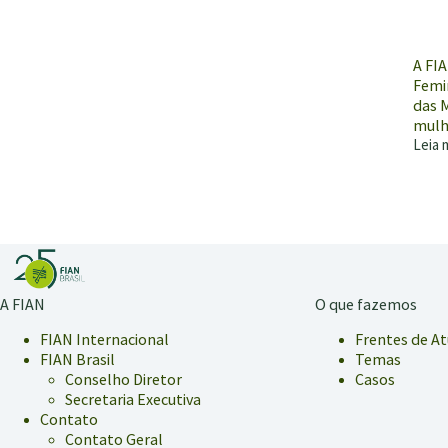
A FIA
Femin
das M
mulh
Leia 
Guia
suge
metod
para
mulh
do
camp
“cozi
A FIAN
O que fazemos
políti
trans
FIAN Internacional
Frentes de A
FIAN Brasil
Temas
Conselho Diretor
Casos
Secretaria Executiva
Contato
Contato Geral