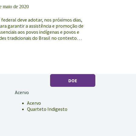
e maio de 2020
federal deve adotar, nos próximos dias,
ara garantir a assistência e promoção de
ssenciais aos povos indígenas e povos e
es tradicionais do Brasil no contexto…
DOE
es
Acervo
s
Acervo
Quarteto Indigesto