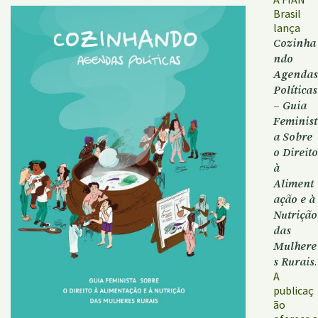
Brasil
lança
Cozinha
ndo
Agendas
Políticas
– Guia
Feminist
a Sobre
o Direito
à
Aliment
ação e à
Nutrição
das
Mulhere
s Rurais
.
A
publicaç
ão