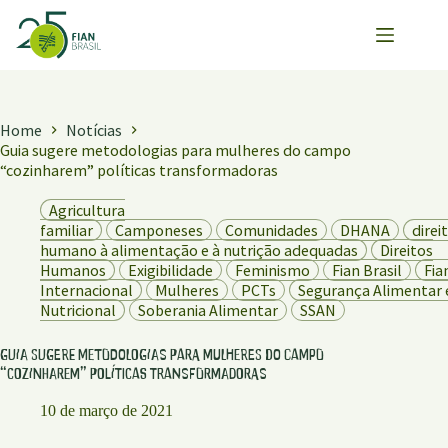
Pular
para
o
conteúdo
Home
Notícias
Guia sugere metodologias para mulheres do campo
“cozinharem” políticas transformadoras
Agricultura
familiar
Camponeses
Comunidades
DHANA
direi
humano à alimentação e à nutrição adequadas
Direitos
Humanos
Exigibilidade
Feminismo
Fian Brasil
Fia
Internacional
Mulheres
PCTs
Segurança Alimentar 
Nutricional
Soberania Alimentar
SSAN
Guia sugere metodologias para mulheres do campo
“cozinharem” políticas transformadoras
10 de março de 2021