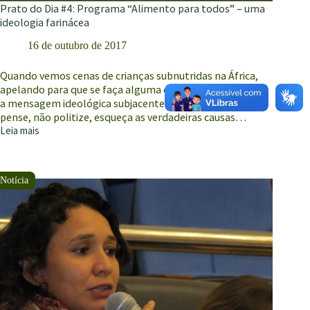
Prato do Dia #4: Programa “Alimento para todos” – uma
ideologia farinácea
16 de outubro de 2017
Quando vemos cenas de crianças subnutridas na África,
apelando para que se faça alguma coisa para ajudá-las,
a mensagem ideológica subjacente é algo como: “Não
pense, não politize, esqueça as verdadeiras causas…
Leia mais
Prato
do
Dia
#4:
Programa
“Alimento
para
todos”
–
uma
ideologia
farinácea