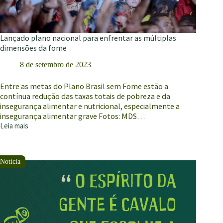
Lançado plano nacional para enfrentar as múltiplas
dimensões da fome
8 de setembro de 2023
Entre as metas do Plano Brasil sem Fome estão a
contínua redução das taxas totais de pobreza e da
insegurança alimentar e nutricional, especialmente a
insegurança alimentar grave Fotos: MDS…
Leia mais
Lançado
plano
nacional
para
enfrentar
as
múltiplas
dimensões
da
fome