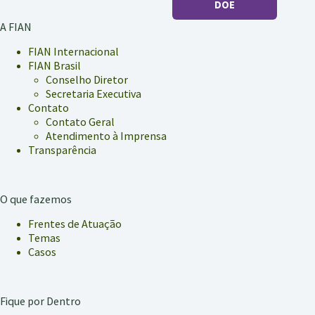
DOE
o
Princípio
A FIAN
da
Vedação
FIAN Internacional
ao
FIAN Brasil
Retrocesso
Conselho Diretor
Social
Secretaria Executiva
Contato
Contato Geral
Atendimento à Imprensa
Transparência
O que fazemos
Frentes de Atuação
Temas
Casos
Fique por Dentro