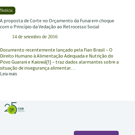
remove
o
sentido
original
A proposta de Corte no Orçamento da Funai em choque
da
com o Princípio da Vedação ao Retrocesso Social
agricultura.
14 de setembro de 2016
Entrevista
especial
com
Documento recentemente lançado pela Fian Brasil – O
Valéria
Direito Humano à Alimentação Adequada e Nutrição do
Burity
Povo Guarani e Kaiowá[1] – traz dados alarmantes sobre a
situação de insegurança alimentar…
Leia mais
A
proposta
de
Corte
no
Orçamento
da
Funai
em
choque
com