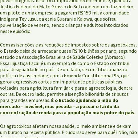
povos indígenas. Isso foi comprovado recentemente, quando a
Justiça Federal do Mato Grosso do Sul condenou um fazendeiro,
um piloto e uma empresa a pagarem R$ 150 mil à comunidade
indígena Tey Jusu, da etnia Guarani e Kaiowá, que sofreu
pulverização de veneno, sendo crianças e adultos intoxicados
neste episódio.
Com as isenções e as reduções de impostos sobre os agrotóxicos,
o Estado deixa de arrecadar quase R$ 10 bilhões por ano, segundo
estudo da Associação Brasileira de Saúde Coletiva (Abrasco).
Essa injustiça fiscal é um exemplo de como o Estado contribui
para desigualdade no país. De um lado, se constitucionaliza a
política de austeridade, com a Emenda Constitucional 95, que
gerou expressivos cortes em importante políticas públicas
voltadas para agricultura familiar e para a agroecologia, dentre
outras. De outro lado, permite a isenção bilionária de tributos
para grandes empresas.
É o Estado ajudando a mão do
mercado – invisível, mas pesada – a passar o fardo da
concentração de renda para a população mais pobre do país.
Os agrotóxicos afetam nossa saúde, o meio ambiente e deixam
um buraco na receita pública. E tudo isso serve para quê? Não, não