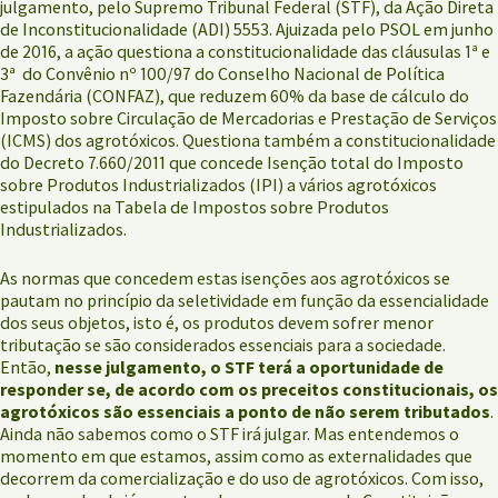
julgamento, pelo Supremo Tribunal Federal (STF), da Ação Direta
de Inconstitucionalidade (ADI) 5553. Ajuizada pelo PSOL em junho
de 2016, a ação questiona a constitucionalidade das cláusulas 1ª e
3ª do Convênio nº 100/97 do Conselho Nacional de Política
Fazendária (CONFAZ), que reduzem 60% da base de cálculo do
Imposto sobre Circulação de Mercadorias e Prestação de Serviços
(ICMS) dos agrotóxicos. Questiona também a constitucionalidade
do Decreto 7.660/2011 que concede Isenção total do Imposto
sobre Produtos Industrializados (IPI) a vários agrotóxicos
estipulados na Tabela de Impostos sobre Produtos
Industrializados.
As normas que concedem estas isenções aos agrotóxicos se
pautam no princípio da seletividade em função da essencialidade
dos seus objetos, isto é, os produtos devem sofrer menor
tributação se são considerados essenciais para a sociedade.
Então,
nesse julgamento, o STF terá a oportunidade de
responder se, de acordo com os preceitos constitucionais, os
agrotóxicos são essenciais a ponto de não serem tributados
.
Ainda não sabemos como o STF irá julgar. Mas entendemos o
momento em que estamos, assim como as externalidades que
decorrem da comercialização e do uso de agrotóxicos. Com isso,