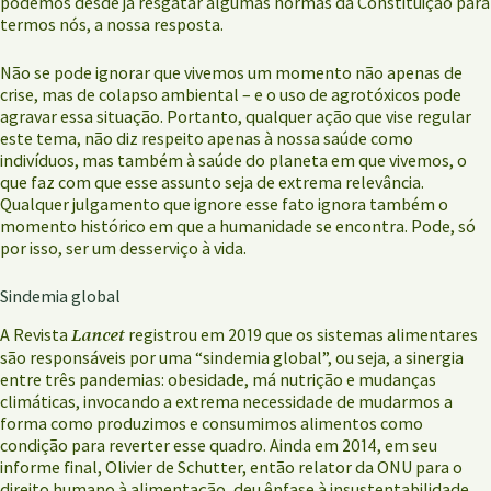
podemos desde já resgatar algumas normas da Constituição para
termos nós, a nossa resposta.
Não se pode ignorar que vivemos um momento não apenas de
crise, mas de colapso ambiental – e o uso de agrotóxicos pode
agravar essa situação. Portanto, qualquer ação que vise regular
este tema, não diz respeito apenas à nossa saúde como
indivíduos, mas também à saúde do planeta em que vivemos, o
que faz com que esse assunto seja de extrema relevância.
Qualquer julgamento que ignore esse fato ignora também o
momento histórico em que a humanidade se encontra. Pode, só
por isso, ser um desserviço à vida.
Sindemia global
Lancet
A Revista
registrou em 2019 que os sistemas alimentares
são responsáveis por uma “sindemia global”, ou seja, a sinergia
entre três pandemias: obesidade, má nutrição e mudanças
climáticas, invocando a extrema necessidade de mudarmos a
forma como produzimos e consumimos alimentos como
condição para reverter esse quadro. Ainda em 2014, em seu
informe final, Olivier de Schutter, então relator da ONU para o
direito humano à alimentação, deu ênfase à insustentabilidade