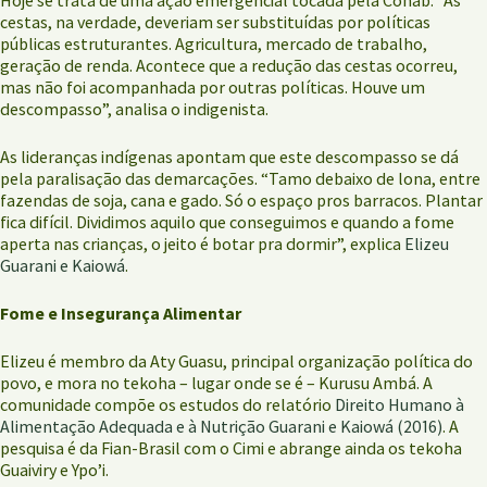
cestas, na verdade, deveriam ser substituídas por políticas
públicas estruturantes. Agricultura, mercado de trabalho,
geração de renda. Acontece que a redução das cestas ocorreu,
mas não foi acompanhada por outras políticas. Houve um
descompasso”, analisa o indigenista.
As lideranças indígenas apontam que este descompasso se dá
pela paralisação das demarcações. “Tamo debaixo de lona, entre
fazendas de soja, cana e gado. Só o espaço pros barracos. Plantar
fica difícil. Dividimos aquilo que conseguimos e quando a fome
aperta nas crianças, o jeito é botar pra dormir”, explica
Elizeu
Guarani e Kaiowá
.
Fome e Insegurança Alimentar
Elizeu é membro da Aty Guasu, principal organização política do
povo, e mora no tekoha – lugar onde se é – Kurusu Ambá. A
comunidade compõe os estudos do relatório
Direito Humano à
Alimentação Adequada e à Nutrição Guarani e Kaiowá (2016)
. A
pesquisa é da Fian-Brasil com o Cimi e abrange ainda os tekoha
Guaiviry e Ypo’i.