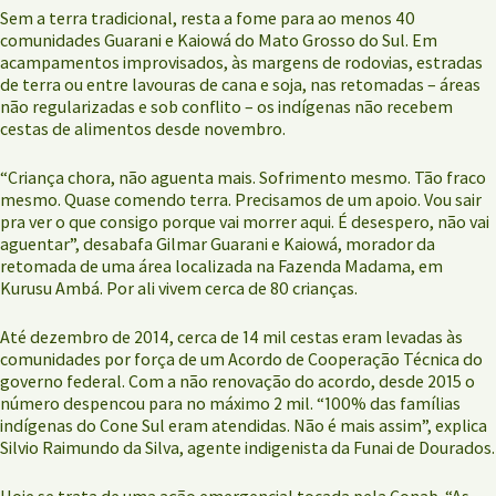
Sem a terra tradicional, resta a fome para ao menos 40
comunidades Guarani e Kaiowá do Mato Grosso do Sul. Em
acampamentos improvisados, às margens de rodovias, estradas
de terra ou entre lavouras de cana e soja, nas retomadas – áreas
não regularizadas e sob conflito – os indígenas não recebem
cestas de alimentos desde novembro.
“Criança chora, não aguenta mais. Sofrimento mesmo. Tão fraco
mesmo. Quase comendo terra. Precisamos de um apoio. Vou sair
pra ver o que consigo porque vai morrer aqui. É desespero, não vai
aguentar”, desabafa Gilmar Guarani e Kaiowá, morador da
retomada de uma área localizada na Fazenda Madama, em
Kurusu Ambá. Por ali vivem cerca de 80 crianças.
Até dezembro de 2014, cerca de 14 mil cestas eram levadas às
comunidades por força de um Acordo de Cooperação Técnica do
governo federal. Com a não renovação do acordo, desde 2015 o
número despencou para no máximo 2 mil. “100% das famílias
indígenas do Cone Sul eram atendidas. Não é mais assim”, explica
Silvio Raimundo da Silva, agente indigenista da Funai de Dourados.
Hoje se trata de uma ação emergencial tocada pela Conab. “As