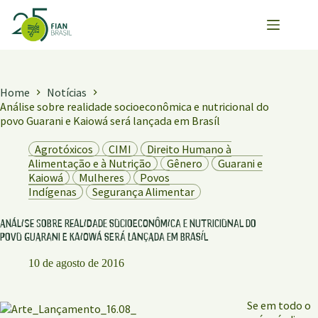
Pular
para
o
conteúdo
Home
Notícias
Análise sobre realidade socioeconômica e nutricional do
povo Guarani e Kaiowá será lançada em Brasíl
Agrotóxicos
CIMI
Direito Humano à
Alimentação e à Nutrição
Gênero
Guarani e
Kaiowá
Mulheres
Povos
Indígenas
Segurança Alimentar
Análise sobre realidade socioeconômica e nutricional do
povo Guarani e Kaiowá será lançada em Brasíl
10 de agosto de 2016
Se em todo o