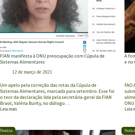
FIAN manifesta à ONU preocupação com Cúpula de
A fo
Sistemas Alimentares
e no 
12 de março de 2021
Um apelo pela correção das rotas da Cúpula de
FAO A
Sistemas Alimentares, marcada para setembro. Esse foi
subn
o teor da declaração lida pela secretária-geral da FIAN
alim
Brasil, Valéria Burity, no diálogo…
ONU 
Leia mais
Leia 
FIAN
A
manifesta
fome
à
afeta
ONU
42,5
preocupação
milhõ