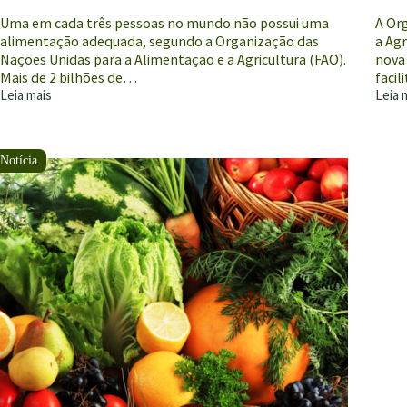
Uma em cada três pessoas no mundo não possui uma
A Or
alimentação adequada, segundo a Organização das
a Ag
Nações Unidas para a Alimentação e a Agricultura (FAO).
nova 
Mais de 2 bilhões de…
facil
Leia mais
Leia 
Má
Agênc
nutrição
da
afeta
ONU
um
atual
terço
site
da
com
população
base
mundial
de
e
dado
custa
globa
US$
sobr
3,5
setor
trilhões
agríc
por
ano,
diz
FAO