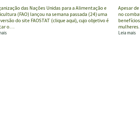
ganização das Nações Unidas para a Alimentação e
Apesar de
ricultura (FAO) lançou na semana passada (24) uma
no combat
versão do site FAOSTAT (clique aqui), cujo objetivo é
benefício
itar o…
mulheres.
mais
Leia mais
ia
Países
latino-
americano
iza
inserem
questão
de
gênero
no
s
combate
l
à
e
fome
ola