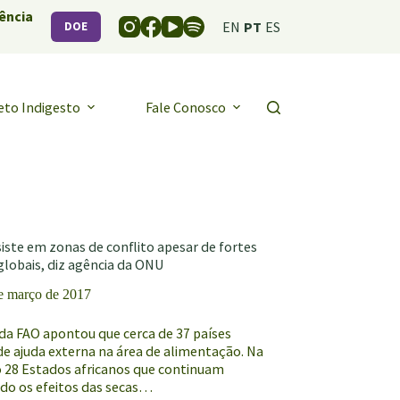
ência
EN
PT
ES
DOE
eto Indigesto
Fale Conosco
iste em zonas de conflito apesar de fortes
globais, diz agência da ONU
e março de 2017
 da FAO apontou que cerca de 37 países
de ajuda externa na área de alimentação. Na
ão 28 Estados africanos que continuam
do os efeitos das secas…