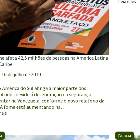
Leia mais
Fome
persiste
em
zonas
de
conflito
apesar
de
fortes
colheitas
me afeta 42,5 milhões de pessoas na América Latina
globais,
Caribe
diz
16 de julho de 2019
agência
da
ONU
 América do Sul abriga a maior parte dos
utridos devido á deterioração da segurança
entar na Venezuela, conforme o novo relatório da
A fome está aumentando na…
mais
es