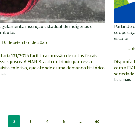
egulamenta inscrição estadual de indígenas e
Partindo d
ombolas
cooperaçã
escolar
16 de setembro de 2025
12 d
taria 131/2025 facilita a emissão de notas fiscais
sses povos. A FIAN Brasil contribuiu para essa
Disponíve
uista coletiva, que atende a uma demanda histórica
com a FIAN
mais
sociedade 
Leia mais
lamenta
Partindo
ição
da
ual
experiênci
brasileira,
enas
publicação
promove
mbolas
cooperaçã
2
3
4
5
…
60
internacion
pelo
direito