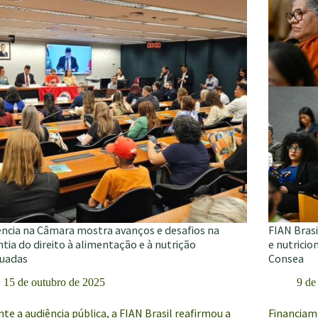
ntares
luta
por
cão
soberania
alimentar
e
justiça
climática
ência na Câmara mostra avanços e desafios na
FIAN Bras
tia do direito à alimentação e à nutrição
e nutricio
uadas
Consea
15 de outubro de 2025
9 de
te a audiência pública, a FIAN Brasil reafirmou a
Financiame