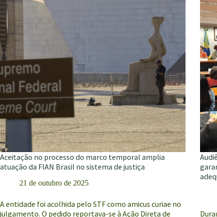
3º
alime
Festival
no
Internacional
Abras
de
Cinema
Agroecológico
Aceitação no processo do marco temporal amplia
Audi
atuação da FIAN Brasil no sistema de justiça
garan
adeq
21 de outubro de 2025
A entidade foi acolhida pelo STF como amicus curiae no
julgamento. O pedido reportava-se à Ação Direta de
Duran