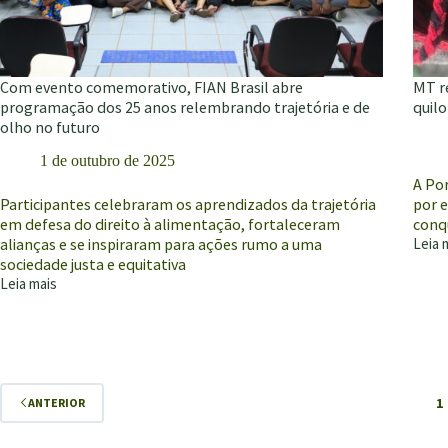
Com evento comemorativo, FIAN Brasil abre
MT r
programação dos 25 anos relembrando trajetória e de
quil
olho no futuro
1 de outubro de 2025
A Por
Participantes celebraram os aprendizados da trajetória
por e
em defesa do direito à alimentação, fortaleceram
conq
alianças e se inspiraram para ações rumo a uma
Leia 
MT
sociedade justa e equitativa
regu
Leia mais
inscr
Com
estad
evento
de
comemorativo,
indíg
FIAN
e
Brasil
quilo
abre
1
ANTERIOR
programação
dos
25