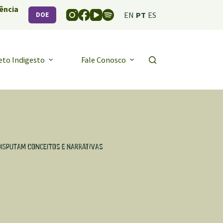
ência
EN
PT
ES
DOE
eto Indigesto
Fale Conosco
disputam conceitos e narrativas