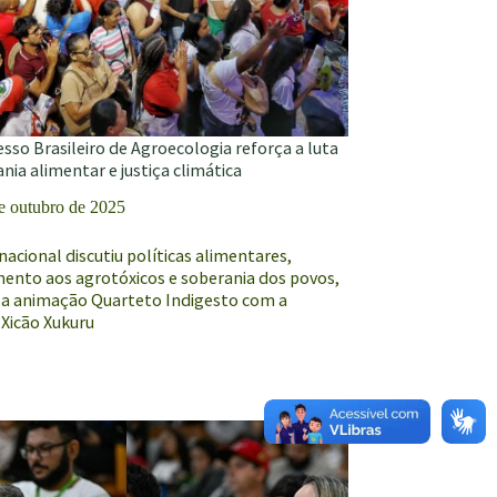
sso Brasileiro de Agroecologia reforça a luta
nia alimentar e justiça climática
e outubro de 2025
acional discutiu políticas alimentares,
ento aos agrotóxicos e soberania dos povos,
 a animação Quarteto Indigesto com a
 Xicão Xukuru
ia