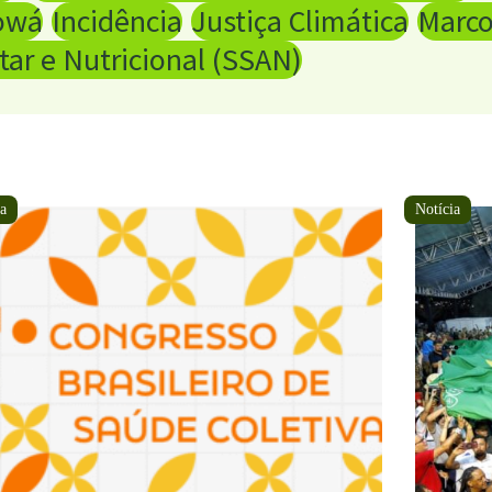
iowá
Incidência
Justiça Climática
Marco
ar e Nutricional (SSAN)