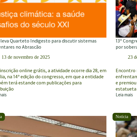
leva Quarteto Indigesto para discutir sistemas
13º Congre
entares no Abrascão
por sobera
13 de novembro de 2025
23 d
nscrição online grátis, a atividade ocorre dia 28, em
Encontro n
lia, na 14ª edição do congresso, em que a entidade
enfrentam
ém terá estande com publicações para
e premiou
ibuição
estatueta
mais
Leia mais
13º
Congresso
teto
Brasileiro
esto
de
Agroecolog
ir
reforça
mas
a