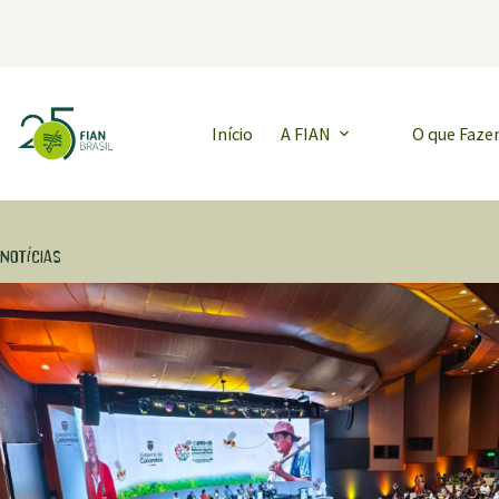
Pular
para
o
conteúdo
Início
A FIAN
O que Faz
Notícias