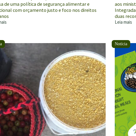
sa de uma política de segurança alimentar e
aos minis
cional com orçamento justo e foco nos direitos
Integrada
anos
duas rec
mais
Leia mais
ncia
FIAN
Brasil
ra
integra
ra
debates
ços
sobre
segurança
ios
alimentar
e
tia
nutricional
de
o
povos
indígenas
ntação
na
3ª
Reunião
ção
do
uadas
Consea