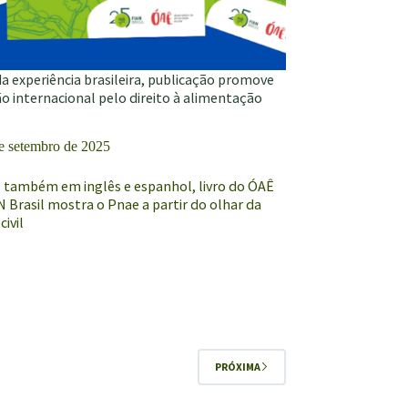
a experiência brasileira, publicação promove
o internacional pelo direito à alimentação
e setembro de 2025
l também em inglês e espanhol, livro do ÓAÊ
 Brasil mostra o Pnae a partir do olhar da
civil
a
o
al
PRÓXIMA