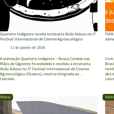
Quarteto Indigesto recebe estatueta Xicão Xukuru no 3º
FIAN 
Festival Internacional de Cinema Agroecológico
alim
12 de janeiro de 2026
A animação Quarteto Indigesto – Nossa Comida nas
Com i
Mãos de Gigantes foi exibidido e recebeu a estatueta
Brasí
Xicão Xukuru no 3º Festival Internacional de Cinema
tamb
Agroecológico (Ficaeco), mostra integrada ao…
distr
Leia mais
Leia 
Quarteto
FIAN
Indigesto
leva
recebe
Quar
estatueta
Indig
Xicão
para
Xukuru
discut
no
siste