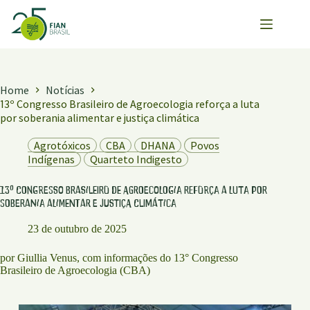
Pular
para
o
conteúdo
Home
Notícias
13º Congresso Brasileiro de Agroecologia reforça a luta
por soberania alimentar e justiça climática
Agrotóxicos
CBA
DHANA
Povos
Indígenas
Quarteto Indigesto
13º Congresso Brasileiro de Agroecologia reforça a luta por
soberania alimentar e justiça climática
23 de outubro de 2025
por Giullia Venus, com informações do 13° Congresso
Brasileiro de Agroecologia (CBA)