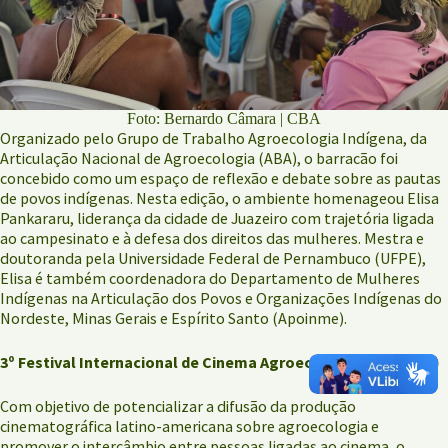
Foto: Bernardo Câmara | CBA
Organizado pelo Grupo de Trabalho Agroecologia Indígena, da
Articulação Nacional de Agroecologia (ABA), o barracão foi
concebido como um espaço de reflexão e debate sobre as pautas
de povos indígenas. Nesta edição, o ambiente homenageou Elisa
Pankararu, liderança da cidade de Juazeiro com trajetória ligada
ao campesinato e à defesa dos direitos das mulheres. Mestra e
doutoranda pela Universidade Federal de Pernambuco (UFPE),
Elisa é também coordenadora do Departamento de Mulheres
Indígenas na Articulação dos Povos e Organizações Indígenas do
Nordeste, Minas Gerais e Espírito Santo (Apoinme).
3º Festival Internacional de Cinema Agroecológico (Ficaeco)
Com objetivo de potencializar a difusão da produção
cinematográfica latino-americana sobre agroecologia e
promover o intercâmbio entre pessoas ligadas ao cinema, o