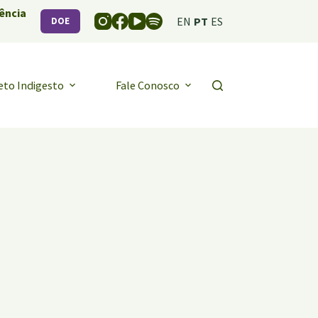
ência
EN
PT
ES
DOE
eto Indigesto
Fale Conosco