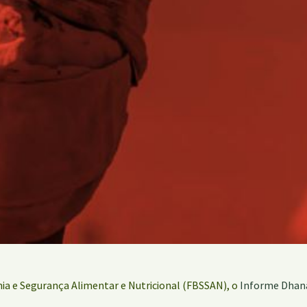
nia e Segurança Alimentar e Nutricional (FBSSAN), o
Informe Dhana