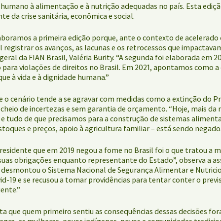
ito humano à alimentação e à nutrição adequadas no país. Esta edi
e da crise sanitária, econômica e social.
boramos a primeira edição porque, ante o contexto de acelerado 
registrar os avanços, as lacunas e os retrocessos que impactavam
-geral da FIAN Brasil, Valéria Burity. “A segunda foi elaborada e
 para violações de direitos no Brasil. Em 2021, apontamos como 
que à vida e à dignidade humana.”
ue o cenário tende a se agravar com medidas como a extinção do P
a cheio de incertezas e sem garantia de orçamento. “Hoje, mais d
l e tudo de que precisamos para a construção de sistemas aliment
estoques e preços, apoio à agricultura familiar – está sendo negado
sidente que em 2019 negou a fome no Brasil foi o que tratou a 
 suas obrigações enquanto representante do Estado”, observa a a
desmontou o Sistema Nacional de Segurança Alimentar e Nutricion
id-19 e se recusou a tomar providências para tentar conter o prev
iente.”
ta que quem primeiro sentiu as consequências dessas decisões for
gra, as mulheres, povos indígenas, povos e comunidades tradicio