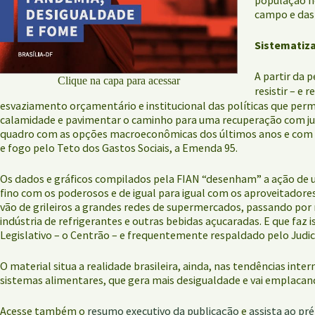
campo e das 
Sistematizar
A partir da 
Clique na capa para acessar
resistir – e r
esvaziamento orçamentário e institucional das políticas que per
calamidade e pavimentar o caminho para uma recuperação com ju
quadro com as opções macroeconômicas dos últimos anos e com a 
e fogo pelo Teto dos Gastos Sociais, a Emenda 95.
Os dados e gráficos compilados pela FIAN “desenham” a ação de u
fino com os poderosos e de igual para igual com os aproveitadores
vão de grileiros a grandes redes de supermercados, passando por 
indústria de refrigerantes e outras bebidas açucaradas. E que fa
Legislativo – o Centrão – e frequentemente respaldado pelo Judiciá
O material situa a realidade brasileira, ainda, nas tendências int
sistemas alimentares, que gera mais desigualdade e vai emplacan
Acesse também o
resumo executivo da publicação
e
assista ao p