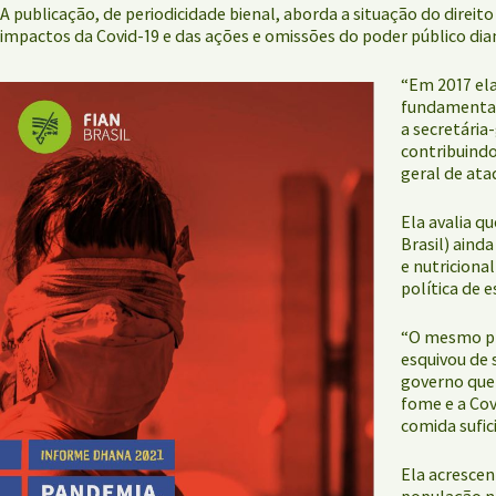
A publicação, de periodicidade bienal, aborda a situação do dire
impactos da Covid-19 e das ações e omissões do poder público diant
“Em 2017 ela
fundamental 
a secretária
contribuindo
geral de ata
Ela avalia q
Brasil) aind
e nutriciona
política de 
“O mesmo pre
esquivou de
governo que 
fome e a Cov
comida sufic
Ela acrescen
população ne