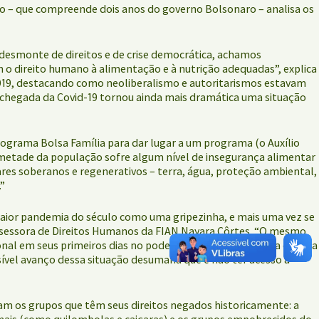
ção – que compreende dois anos do governo Bolsonaro – analisa os
desmonte de direitos e de crise democrática, achamos
 o direito humano à alimentação e à nutrição adequadas”, explica
m 2019, destacando como neoliberalismo e autoritarismos estavam
a chegada da Covid-19 tornou ainda mais dramática uma situação
rograma Bolsa Família para dar lugar a um programa (o Auxílio
a metade da população sofre algum nível de insegurança alimentar
ares soberanos e regenerativos – terra, água, proteção ambiental,
.”
maior pandemia do século como uma gripezinha, e mais uma vez se
ssessora de Direitos Humanos da FIAN Nayara Côrtes. “O mesmo
al em seus primeiros dias no poder criou um falso dilema entre a
isível avanço dessa situação desumana que é não ter acesso a
am os grupos que têm seus direitos negados historicamente: a
nais (como quilombolas e caiçaras) e os grupos empobrecidos do