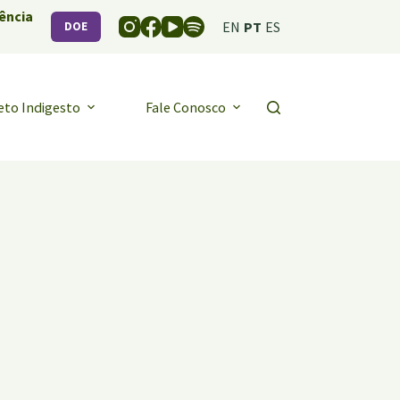
ência
EN
PT
ES
DOE
eto Indigesto
Fale Conosco