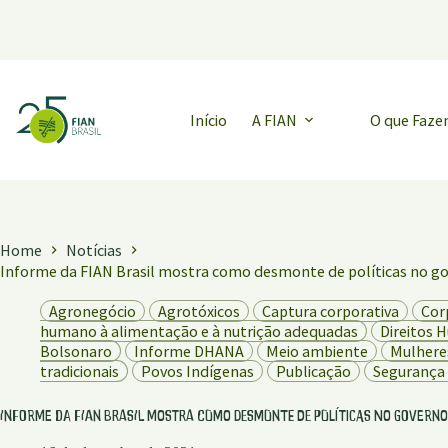
Pular
para
o
conteúdo
Início
A FIAN
O que Faz
Home
Notícias
Informe da FIAN Brasil mostra como desmonte de políticas no 
Agronegócio
Agrotóxicos
Captura corporativa
Cor
humano à alimentação e à nutrição adequadas
Direitos
Bolsonaro
Informe DHANA
Meio ambiente
Mulhere
tradicionais
Povos Indígenas
Publicação
Segurança 
Informe da FIAN Brasil mostra como desmonte de políticas no govern