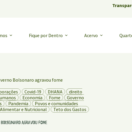
Transpar
emos
Fique por Dentro
Acervo
Quart
governo Bolsonaro agravou fome
porações
Covid-19
DHANA
direito
 Humanos
Economia
Fome
Governo
s
Pandemia
Povos e comunidades
Alimentar e Nutricional
Teto dos Gastos
o Bolsonaro agravou fome