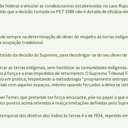
ração federal a vincular as condicionantes estabelecidas no caso 
o que a decisão tomada na PET 3388 não é dotada de eficácia vinc
sde sempre na determinação do dever do respeito às terras indíge
ua ocupação tradicional.
teúdo da decisão do Supremo, para desobrigar-se do seu dever de pr
ar as terras indígenas, sem hostilizar as comunidades indígenas 
ados à força e a elas impedidos de retornarem. O Supremo Tribunal
osto em prática, respeitando a metodologia “propriamente antrop
ciais com aqueles espaços, mesmo quando forçados a deles se ret
 Temer, que pretende ter força vinculante, põe no papel o que o
s pontos acima referidos e realça limitações definidas pelo Supr
temporal dos direitos dos índios às terras é o de 1934, repetido e