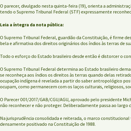
O parecer, divulgado nesta quinta-feira (19), orienta a administ
tendo o Supremo Tribunal Federal (STF) expressamente reconhecid
Leia a íntegra da nota pública:
O Supremo Tribunal Federal, guardião da Constituição, é firme de
bela e afirmativa dos direitos originários dos índios às terras de s
Todo o esforço do Estado brasileiro desde então é distorcer o con
O Supremo Tribunal Federal determina ao Estado brasileiro demarc
se reconheça aos índios os direitos às terras quando delas retir
ocupação indígena é revelada a partir do saber antropológico p
ocupam, como permanecem com os laços culturais, religiosos, so
O Parecer 001/2017/GAB/CGU/AGU, aprovado pelo presidente Michel
não reconhecer e não proteger. Deliberadamente passa ao largo do
Na jurisprudência consolidada e reiterada, o marco constitucional 
densamente positivado na Constituição de 1988.