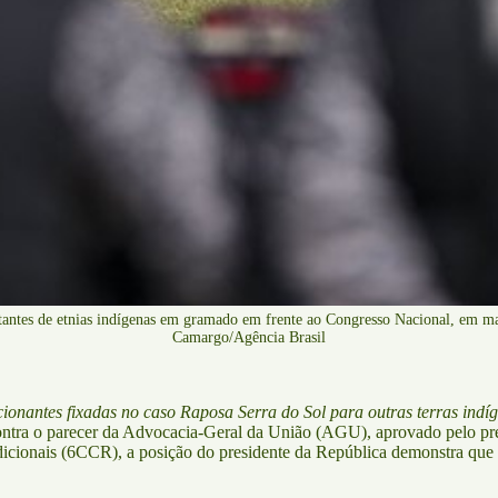
tantes de etnias indígenas em gramado em frente ao Congresso Nacional, em m
Camargo/Agência Brasil
ionantes fixadas no caso Raposa Serra do Sol para outras terras indí
ontra o parecer da Advocacia-Geral da União (AGU), aprovado pelo pre
ionais (6CCR), a posição do presidente da República demonstra que “o