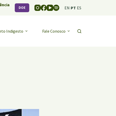
ência
EN
PT
ES
DOE
eto Indigesto
Fale Conosco