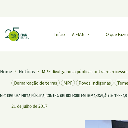
Pular
para
o
conteúdo
Início
A FIAN
O que Faz
Home
Notícias
MPF divulga nota pública contra retrocesso
Demarcação de terras
MPF
Povos Indígenas
Teme
MPF divulga nota pública contra retrocesso em demarcação de terras 
21 de julho de 2017