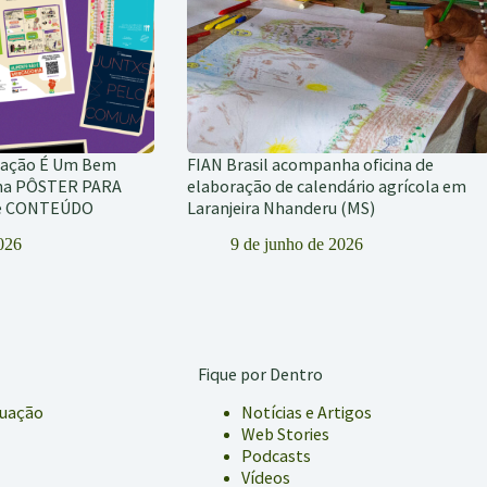
tação É Um Bem
FIAN Brasil acompanha oficina de
ha PÔSTER PARA
elaboração de calendário agrícola em
de CONTEÚDO
Laranjeira Nhanderu (MS)
2026
9 de junho de 2026
Fique por Dentro
tuação
Notícias e Artigos
Web Stories
Podcasts
Vídeos