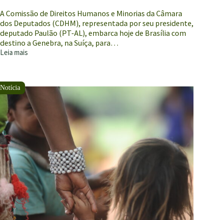
Brasil
na
A Comissão de Direitos Humanos e Minorias da Câmara
ONU
dos Deputados (CDHM), representada por seu presidente,
deputado Paulão (PT-AL), embarca hoje de Brasília com
destino a Genebra, na Suíça, para…
Leia mais
Missão
da
Câmara
vai
à
ONU
apresentar
relatório
crítico
à
versão
oficial
do
governo
brasileiro
sobre
violações
de