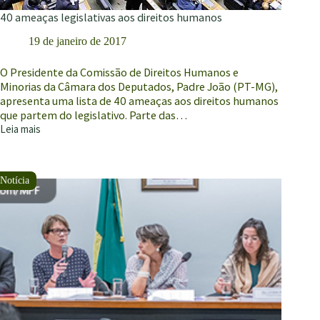
40 ameaças legislativas aos direitos humanos
19 de janeiro de 2017
O Presidente da Comissão de Direitos Humanos e
Minorias da Câmara dos Deputados, Padre João (PT-MG),
apresenta uma lista de 40 ameaças aos direitos humanos
que partem do legislativo. Parte das…
Leia mais
40
ameaças
legislativas
aos
direitos
humanos