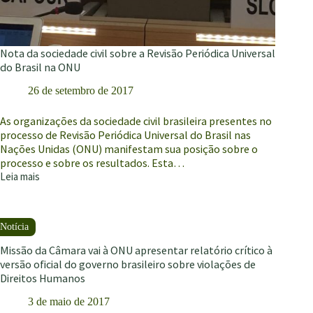
Nota da sociedade civil sobre a Revisão Periódica Universal
do Brasil na ONU
26 de setembro de 2017
As organizações da sociedade civil brasileira presentes no
processo de Revisão Periódica Universal do Brasil nas
Nações Unidas (ONU) manifestam sua posição sobre o
processo e sobre os resultados. Esta…
Leia mais
Nota
da
sociedade
civil
sobre
a
Missão da Câmara vai à ONU apresentar relatório crítico à
Revisão
versão oficial do governo brasileiro sobre violações de
Periódica
Direitos Humanos
Universal
do
3 de maio de 2017