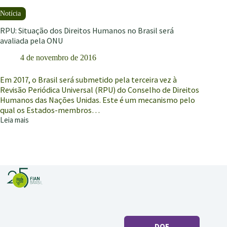
falar
da
Suécia,
não
RPU: Situação dos Direitos Humanos no Brasil será
do
avaliada pela ONU
Brasil”,
4 de novembro de 2016
diz
PFDC
sobre
Em 2017, o Brasil será submetido pela terceira vez à
documento
Revisão Periódica Universal (RPU) do Conselho de Direitos
do
Humanos das Nações Unidas. Este é um mecanismo pelo
Governo
qual os Estados-membros…
Federal
Leia mais
RPU:
acerca
Situação
da
dos
situação
Direitos
dos
Humanos
direitos
no
humanos
Brasil
no
será
País
avaliada
pela
ONU
DOE