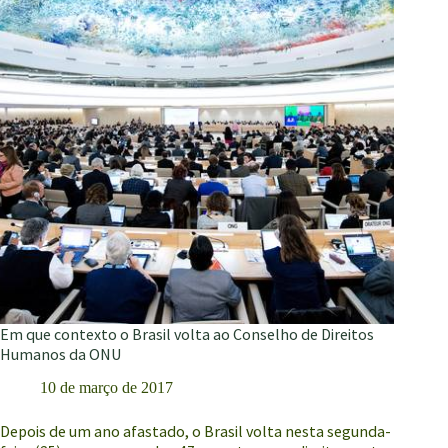
para
exigir
realização
dos
direitos
humanos
Em que contexto o Brasil volta ao Conselho de Direitos
Humanos da ONU
10 de março de 2017
Depois de um ano afastado, o Brasil volta nesta segunda-