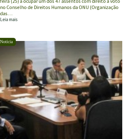
feira (25) a ocupar um dos 47 assentos com direito a voto
no Conselho de Direitos Humanos da ONU (Organização
das…
Leia mais
Em
que
contexto
o
Brasil
volta
ao
Conselho
de
Direitos
Humanos
da
ONU