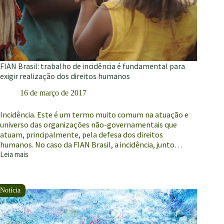
Direitos
Humanos
FIAN Brasil: trabalho de incidência é fundamental para
exigir realização dos direitos humanos
16 de março de 2017
Incidência. Este é um termo muito comum na atuação e
universo das organizações não-governamentais que
atuam, principalmente, pela defesa dos direitos
humanos. No caso da FIAN Brasil, a incidência, junto…
Leia mais
FIAN
Brasil:
trabalho
de
incidência
é
fundamental