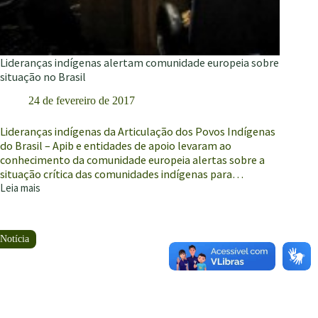
Lideranças indígenas alertam comunidade europeia sobre
situação no Brasil
24 de fevereiro de 2017
Lideranças indígenas da Articulação dos Povos Indígenas
do Brasil – Apib e entidades de apoio levaram ao
conhecimento da comunidade europeia alertas sobre a
situação crítica das comunidades indígenas para…
Leia mais
Lideranças
indígenas
alertam
comunidade
europeia
sobre
situação
no
Brasil