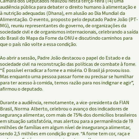
Câmara dos Deputados realizou nesta terça-feira (14) uma
audiência pública para debater o direito humano à alimentação e
à nutrição adequadas (Dhana), em alusão ao Dia Mundial da
Alimentação. O evento, proposto pelo deputado Padre João (PT-
MG), reuniu representantes do governo, de organizações da
sociedade civil e de organismos internacionais, celebrando a saída
do Brasil do Mapa da Fome da ONU e discutindo caminhos para
que o país não volte a essa condição.
Ao abrir a sessão, Padre João destacou o papel do Estado e da
sociedade civil na reconstrução das políticas de combate à fome.
“É possível erradicar a fome e a miséria. O Brasil já provou isso.
Mas enquanto uma pessoa passar fome ou precisar se humilhar
para ter acesso à comida, temos razão para nos indignar e agir”,
afirmou o deputado.
Durante a audiência, remotamente, a vice-presidenta da FIAN
Brasil, Norma Alberto, celebrou o avanço dos indicadores de
segurança alimentar, com mais de 75% dos domicílios brasileiros
em situação satisfatória, mas alertou para a permanência de 19
milhões de famílias em algum nível de insegurança alimentar,
sendo 2,5 milhões em condição grave. “A fome tem cor, raça e