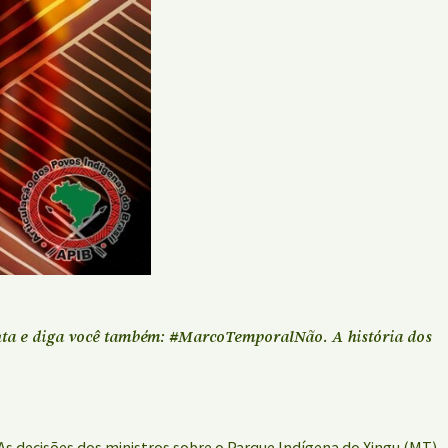
 luta e diga você também: #MarcoTemporalNão. A história dos
 As decisões dos ministros sobre o Parque Indígena do Xingu (MT),