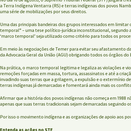
a Terra Indígena Ventarra (RS) e terras indígenas dos povos Nambi
uma série de mobilizações por seus direitos.
Uma das principais bandeiras dos grupos interessados em limitar 
temporal” – uma tese político-jurídica inconstitucional, segundo 
‘marco temporal’ seja utilizado como critério para todos os proce
Em meio às negociações de Temer para evitar seu afastamento da 
da Advocacia Geral da União (AGU) obrigando todos os órgãos do Exe
Na prática, o marco temporal legitima e legaliza as violações e v
remoções forçadas em massa, tortura, assassinatos e até a criaçã
invadindo suas terras que a grilagem, a expulsão e o extermínio d
terras indígenas já demarcadas e fomentará ainda mais os conflitos
Afirmar que a história dos povos indígenas não começa em 1988 n
apenas que suas terras tradicionais sejam demarcadas seguindo os
Por isso o movimento indígena e as organizações de apoio aos po
Entenda as ações no STF