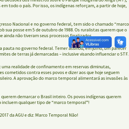
 todo o país. Por isso, os indígenas reforçam, a partir de hoje,
ongresso Nacional e no governo federal, tem sido o chamado “marco
sob sua posse em 5 de outubro de 1988. Os ruralistas querem que o
ue ainda não tiveram seus processos finalizados.
a pauta no governo federal. Temer assinou, em julho, um parecer
tes de terras já demarcadas – inclusive visando influenciar o STF.
88: uma realidade de confinamento em reservas diminutas,
imes cometidos contra esses povos e dizer aos que hoje seguem
asileiro. A aprovação do marco temporal alimentará as invasões às
s querem demarcar o Brasil inteiro. Os povos indígenas querem
ão incluem qualquer tipo de “marco temporal”!
/2017 da AGU e diz: Marco Temporal Não!