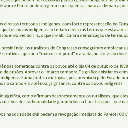
kwara e Pareci poderão gerar consequências para as demarcações em
os direitos territoriais indígenas, com forte representação no C
a qual os povos indígenas só teriam direito às terras que estavam 
ssos envolvendo TIs, o que inviabilizaria a demarcação de terras q
presidência, os ruralistas do Congresso conseguiram emplacar su
cutivo a aplicar o “marco temporal” e a vedação à revisão dos limi
iolências cometidas contra os povos até o dia 04 de outubro de 19
o de prisões. Aprovar o “marco temporal” significa anistiar os cr
e indígenas é uma prática vantajosa, pois premiada pelo Estado br
 no campo e a violência, já gritante, contra os povos indígenas.
ão significa, como afirmam desonestamente os ruralistas, que ele
 critérios de tradicionalidade garantidos na Constituição – que n
vos na sociedade civil pedem a revogação imediata do Parecer 001