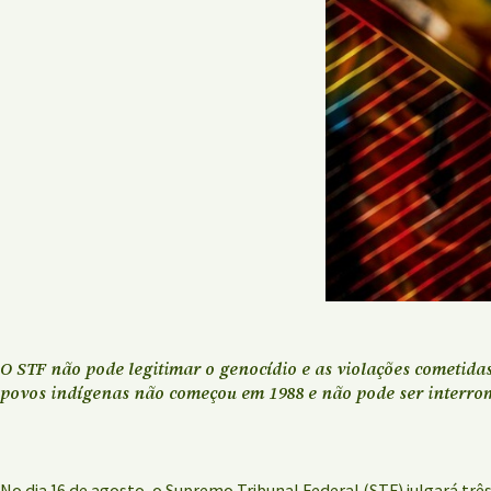
O STF não pode legitimar o genocídio e as violações cometida
povos indígenas não começou em 1988 e não pode ser interro
No dia 16 de agosto, o Supremo Tribunal Federal (STF) julgará trê