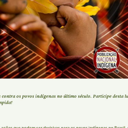
s contra os povos indígenas no último século. Participe desta
mpida!
s ações que podem ser decisivas para os povos indígenas no Brasil.