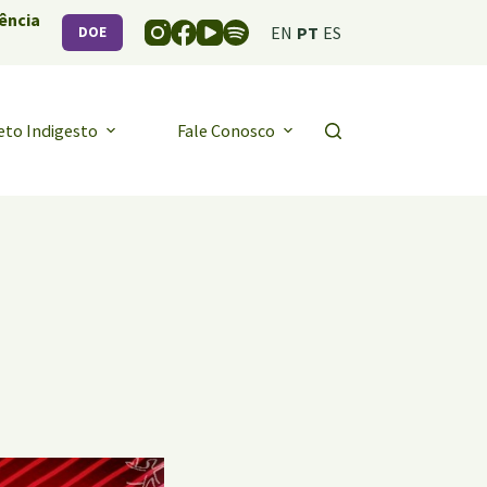
ência
EN
PT
ES
DOE
eto Indigesto
Fale Conosco