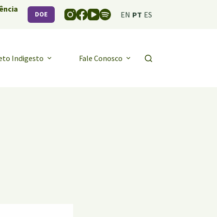
ência
EN
PT
ES
DOE
eto Indigesto
Fale Conosco