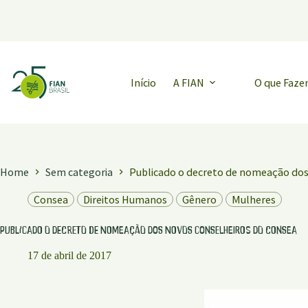
Pular
para
o
conteúdo
Início
A FIAN
O que Faz
Home
Sem categoria
Publicado o decreto de nomeação dos
Consea
Direitos Humanos
Gênero
Mulheres
Publicado o decreto de nomeação dos novos conselheiros do Consea
17 de abril de 2017