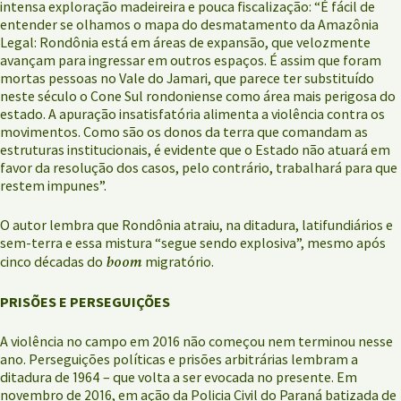
intensa exploração madeireira e pouca fiscalização: “É fácil de
entender se olhamos o mapa do desmatamento da Amazônia
Legal: Rondônia está em áreas de expansão, que velozmente
avançam para ingressar em outros espaços. É assim que foram
mortas pessoas no Vale do Jamari, que parece ter substituído
neste século o Cone Sul rondoniense como área mais perigosa do
estado. A apuração insatisfatória alimenta a violência contra os
movimentos. Como são os donos da terra que comandam as
estruturas institucionais, é evidente que o Estado não atuará em
favor da resolução dos casos, pelo contrário, trabalhará para que
restem impunes”.
O autor lembra que Rondônia atraiu, na ditadura, latifundiários e
sem-terra e essa mistura “segue sendo explosiva”, mesmo após
boom
cinco décadas do
migratório.
PRISÕES E PERSEGUIÇÕES
A violência no campo em 2016 não começou nem terminou nesse
ano. Perseguições políticas e prisões arbitrárias lembram a
ditadura de 1964 – que volta a ser evocada no presente. Em
novembro de 2016, em ação da Policia Civil do Paraná batizada de