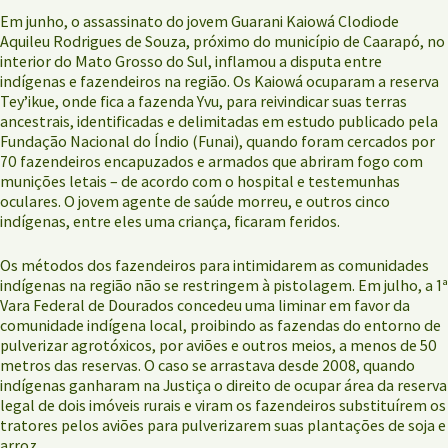
Em junho, o assassinato do jovem Guarani Kaiowá Clodiode
Aquileu Rodrigues de Souza, próximo do município de Caarapó, no
interior do Mato Grosso do Sul, inflamou a disputa entre
indígenas e fazendeiros na região. Os Kaiowá ocuparam a reserva
Tey’ikue, onde fica a fazenda Yvu, para reivindicar suas terras
ancestrais, identificadas e delimitadas em estudo publicado pela
Fundação Nacional do Índio (Funai), quando foram cercados por
70 fazendeiros encapuzados e armados que abriram fogo com
munições letais – de acordo com o hospital e testemunhas
oculares. O jovem agente de saúde morreu, e outros cinco
indígenas, entre eles uma criança, ficaram feridos.
Os métodos dos fazendeiros para intimidarem as comunidades
indígenas na região não se restringem à pistolagem. Em julho, a 1ª
Vara Federal de Dourados concedeu uma liminar em favor da
comunidade indígena local, proibindo as fazendas do entorno de
pulverizar agrotóxicos, por aviões e outros meios, a menos de 50
metros das reservas. O caso se arrastava desde 2008, quando
indígenas ganharam na Justiça o direito de ocupar área da reserva
legal de dois imóveis rurais e viram os fazendeiros substituírem os
tratores pelos aviões para pulverizarem suas plantações de soja e
arroz.