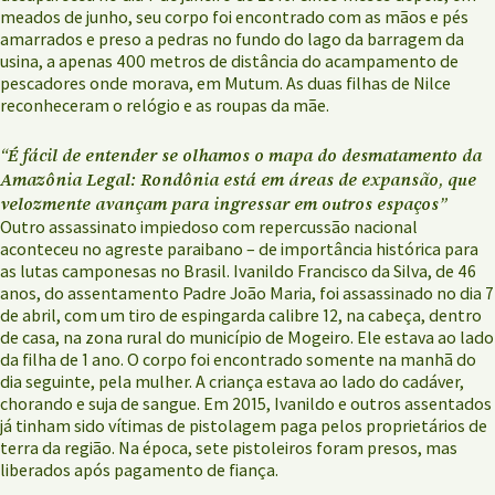
meados de junho, seu corpo foi encontrado com as mãos e pés
amarrados e preso a pedras no fundo do lago da barragem da
usina, a apenas 400 metros de distância do acampamento de
pescadores onde morava, em Mutum. As duas filhas de Nilce
reconheceram o relógio e as roupas da mãe.
“É fácil de entender se olhamos o mapa do desmatamento da
Amazônia Legal: Rondônia está em áreas de expansão, que
velozmente avançam para ingressar em outros espaços”
Outro assassinato impiedoso com repercussão nacional
aconteceu no agreste paraibano – de importância histórica para
as lutas camponesas no Brasil. Ivanildo Francisco da Silva, de 46
anos, do assentamento Padre João Maria, foi assassinado no dia 7
de abril, com um tiro de espingarda calibre 12, na cabeça, dentro
de casa, na zona rural do município de Mogeiro. Ele estava ao lado
da filha de 1 ano. O corpo foi encontrado somente na manhã do
dia seguinte, pela mulher. A criança estava ao lado do cadáver,
chorando e suja de sangue. Em 2015, Ivanildo e outros assentados
já tinham sido vítimas de pistolagem paga pelos proprietários de
terra da região. Na época, sete pistoleiros foram presos, mas
liberados após pagamento de fiança.