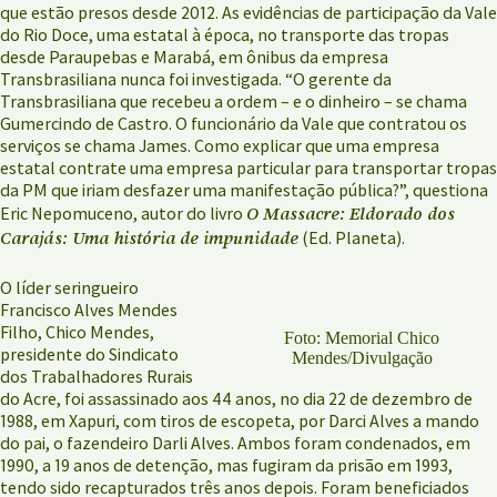
que estão presos desde 2012. As evidências de participação da Vale
do Rio Doce, uma estatal à época, no transporte das tropas
desde Paraupebas e Marabá, em ônibus da empresa
Transbrasiliana nunca foi investigada. “O gerente da
Transbrasiliana que recebeu a ordem – e o dinheiro – se chama
Gumercindo de Castro. O funcionário da Vale que contratou os
serviços se chama James. Como explicar que uma empresa
estatal contrate uma empresa particular para transportar tropas
da PM que iriam desfazer uma manifestação pública?”, questiona
O Massacre: Eldorado dos
Eric Nepomuceno, autor do livro
Carajás: Uma história de impunidade
(Ed. Planeta).
O líder seringueiro
Francisco Alves Mendes
Filho, Chico Mendes,
Foto: Memorial Chico
presidente do Sindicato
Mendes/Divulgação
dos Trabalhadores Rurais
do Acre, foi assassinado aos 44 anos, no dia 22 de dezembro de
1988, em Xapuri, com tiros de escopeta, por Darci Alves a mando
do pai, o fazendeiro Darli Alves. Ambos foram condenados, em
1990, a 19 anos de detenção, mas fugiram da prisão em 1993,
tendo sido recapturados três anos depois. Foram beneficiados