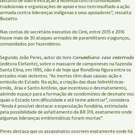
discurso de ódio e incitação à violência contra comunidades
tradicionais e organizações de apoio e isso tem insuflado a ação
armada contra lideranças indígenas e seus apoiadores”, ressalta
Buzatto.
Nas contas do secretário executivo do Cimi, entre 2015 e 2016
houve mais de 30 ataques armados de paramilitares e jagunços,
comandados por fazendeiros.
Corumbiara: caso enterrado
Segundo João Peres, autor do livro
(editora Elefante), sobre o massacre de camponeses na fazenda
Santa Elina, em 1995, não é de hoje que Rondônia figura entre os
estados mais violentos. “As mortes têm duas causas: ação e
omissão do Estado. Na ação, a criação das duas hidrelétricas-
irmãs, Jirau e Santo Antônio, que incentivou o desmatamento,
abrindo espaço para a formação de condomínios de desmate nos
quais o Estado tem dificuldade e até teme adentrar”, considera.
“Ainda é possível destacar a especulação fundiária, estimulada
pela possibilidade de asfaltamento da BR 319, exatamente onde
algumas lideranças emblemáticas foram mortas”.
Peres destaca que os assassinatos ocorrem exatamente onde há