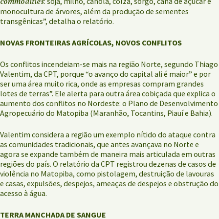
commodities
: soja, milho, canola, colza, sorgo, cana de açúcar e
monocultura de árvores, além da produção de sementes
transgênicas”, detalha o relatório.
NOVAS FRONTEIRAS AGRÍCOLAS, NOVOS CONFLITOS
Os conflitos incendeiam-se mais na região Norte, segundo Thiago
Valentim, da CPT, porque “o avanço do capital ali é maior” e por
ser uma área muito rica, onde as empresas compram grandes
lotes de terras”. Ele alerta para outra área cobiçada que explica o
aumento dos conflitos no Nordeste: o Plano de Desenvolvimento
Agropecuário do Matopiba (Maranhão, Tocantins, Piauí e Bahia).
Valentim considera a região um exemplo nítido do ataque contra
as comunidades tradicionais, que antes avançava no Norte e
agora se expande também de maneira mais articulada em outras
regiões do país. O relatório da CPT registrou dezenas de casos de
violência no Matopiba, como pistolagem, destruição de lavouras
e casas, expulsões, despejos, ameaças de despejos e obstrução do
acesso à água.
TERRA MANCHADA DE SANGUE