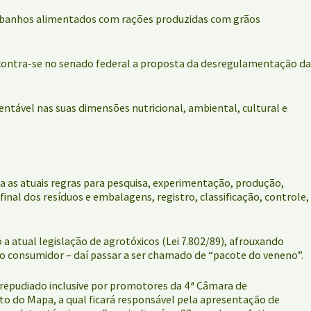
rebanhos alimentados com rações produzidas com grãos
 Encontra-se no senado federal a proposta da desregulamentação da
ntável nas suas dimensões nutricional, ambiental, cultural e
ra as atuais regras para pesquisa, experimentação, produção,
al dos resíduos e embalagens, registro, classificação, controle,
a atual legislação de agrotóxicos (Lei 7.802/89), afrouxando
do consumidor – daí passar a ser chamado de “pacote do veneno”.
, repudiado inclusive por promotores da 4ª Câmara de
ito do Mapa, a qual ficará responsável pela apresentação de