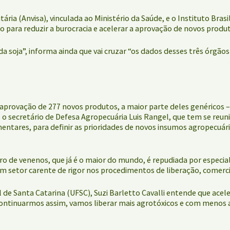
ária (Anvisa), vinculada ao Ministério da Saúde, e o Instituto Bra
o para reduzir a burocracia e acelerar a aprovação de novos produ
 soja”, informa ainda que vai cruzar “os dados desses três órgãos p
aprovação de 277 novos produtos, a maior parte deles genéricos –
o secretário de Defesa Agropecuária Luis Rangel, que tem se reun
ntares, para definir as prioridades de novos insumos agropecuári
ro de venenos, que já é o maior do mundo, é repudiada por especi
um setor carente de rigor nos procedimentos de liberação, comercia
e Santa Catarina (UFSC), Suzi Barletto Cavalli entende que aceler
 continuarmos assim, vamos liberar mais agrotóxicos e com menos 