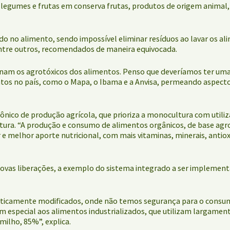
 legumes e frutas em conserva frutas, produtos de origem animal,
ado no alimento, sendo impossível eliminar resíduos ao lavar os 
, entre outros, recomendados de maneira equivocada.
nam os agrotóxicos dos alimentos. Penso que deveríamos ter uma 
ntos no país, como o Mapa, o Ibama e a Anvisa, permeando aspecto
nico de produção agrícola, que prioriza a monocultura com util
tura. “A produção e consumo de alimentos orgânicos, de base agro
e melhor aporte nutricional, com mais vitaminas, minerais, antiox
vas liberações, a exemplo do sistema integrado a ser implementa
ticamente modificados, onde não temos segurança para o consumo
especial aos alimentos industrializados, que utilizam largament
milho, 85%”, explica.