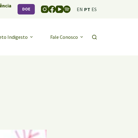
ência
EN
PT
ES
DOE
eto Indigesto
Fale Conosco