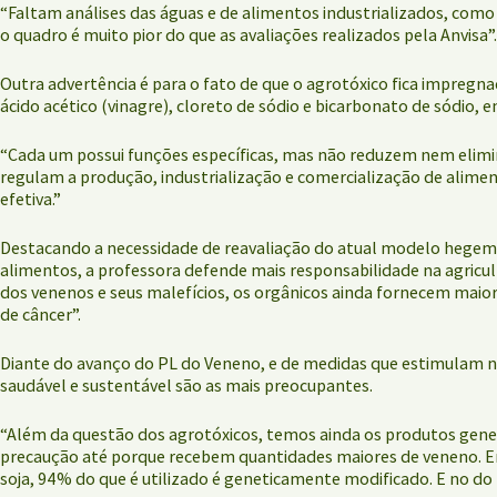
“Faltam análises das águas e de alimentos industrializados, como
o quadro é muito pior do que as avaliações realizados pela Anvisa”.
Outra advertência é para o fato de que o agrotóxico fica impregn
ácido acético (vinagre), cloreto de sódio e bicarbonato de sódio
“Cada um possui funções específicas, mas não reduzem nem elimi
regulam a produção, industrialização e comercialização de alime
efetiva.”
Destacando a necessidade de reavaliação do atual modelo hegemô
alimentos, a professora defende mais responsabilidade na agricul
dos venenos e seus malefícios, os orgânicos ainda fornecem maior 
de câncer”.
Diante do avanço do PL do Veneno, e de medidas que estimulam no
saudável e sustentável são as mais preocupantes.
“Além da questão dos agrotóxicos, temos ainda os produtos gene
precaução até porque recebem quantidades maiores de veneno. Em 
soja, 94% do que é utilizado é geneticamente modificado. E no do 