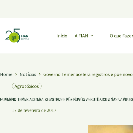
Pular
para
o
conteúdo
Início
A FIAN
O que Faz
Home
Notícias
Governo Temer acelera registros e põe novo
Agrotóxicos
Governo Temer acelera registros e põe novos agrotóxicos nas lavour
17 de fevereiro de 2017