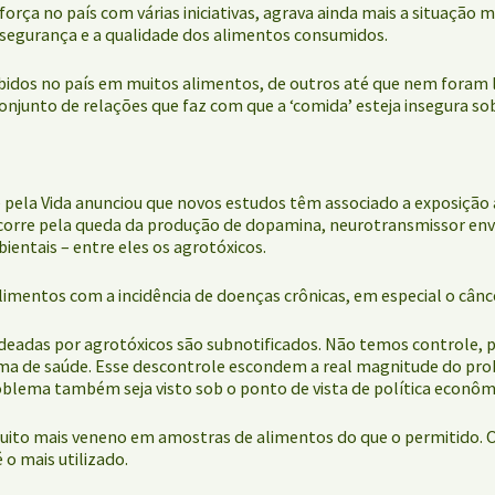
força no país com várias iniciativas, agrava ainda mais a situaçã
segurança e a qualidade dos alimentos consumidos.
idos no país em muitos alimentos, de outros até que nem foram 
njunto de relações que faz com que a ‘comida’ esteja insegura sob 
ela Vida anunciou que novos estudos têm associado a exposição 
ocorre pela queda da produção de dopamina, neurotransmissor envo
entais – entre eles os agrotóxicos.
imentos com a incidência de doenças crônicas, em especial o cânce
adeadas por agrotóxicos são subnotificados. Não temos controle,
ema de saúde. Esse descontrole escondem a real magnitude do prob
lema também seja visto sob o ponto de vista de política econômic
uito mais veneno em amostras de alimentos do que o permitido. O
 o mais utilizado.