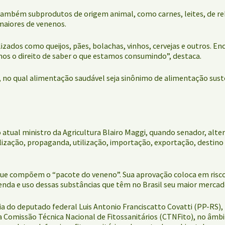
 também subprodutos de origem animal, como carnes, leites, de 
aiores de venenos.
lizados como queijos, pães, bolachas, vinhos, cervejas e outros.
os o direito de saber o que estamos consumindo”, destaca.
 no qual alimentação saudável seja sinônimo de alimentação suste
 atual ministro da Agricultura Blairo Maggi, quando senador, alte
ão, propaganda, utilização, importação, exportação, destino fin
 que compõem o “pacote do veneno”. Sua aprovação coloca em risco 
 venda e uso dessas substâncias que têm no Brasil seu maior merca
ria do deputado federal Luis Antonio Franciscatto Covatti (PP-RS)
a Comissão Técnica Nacional de Fitossanitários (CTNFito), no âmb