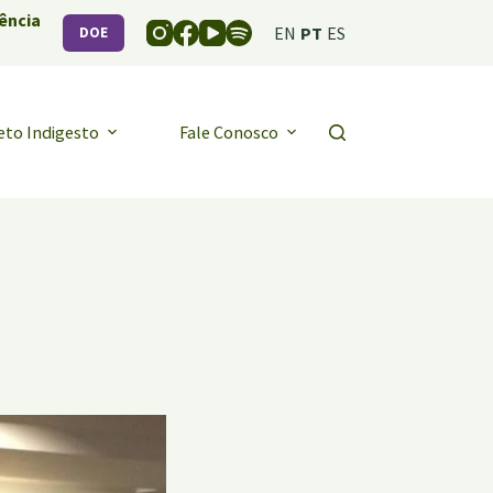
ência
EN
PT
ES
DOE
eto Indigesto
Fale Conosco