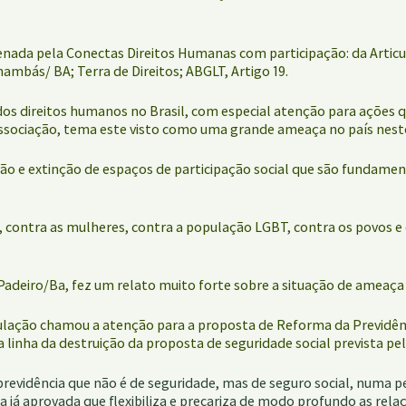
denada pela Conectas Direitos Humanas com participação: da Arti
mbás/ BA; Terra de Direitos; ABGLT, Artigo 19.
 dos direitos humanos no Brasil, com especial atenção para ações 
e associação, tema este visto como uma grande ameaça no país ne
o e extinção de espaços de participação social que são fundamen
contra as mulheres, contra a população LGBT, contra os povos e c
deiro/Ba, fez um relato muito forte sobre a situação de ameaça q
iculação chamou a atenção para a proposta de Reforma da Previdê
linha da destruição da proposta de seguridade social prevista pela
vidência que não é de seguridade, mas de seguro social, numa per
já aprovada que flexibiliza e precariza de modo profundo as relaç