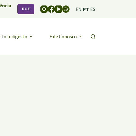
ência
EN
PT
ES
DOE
eto Indigesto
Fale Conosco