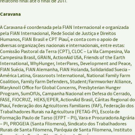
relatório final até o final de 2017.
Caravana
A Caravana é coordenada pela FIAN Internacional e organizada
pela FIAN Internacional, Rede Social de Justiça e Direitos
Humanos, FIAN Brasil e CPT Piauí, e conta com o apoio de
diversas organizações nacionais e internacionais, entre estas:
Comissão Pastoral da Terra (CPT), CLOC – La Via Campesina, Via
Campesina Brasil, GRAIN, ActionAid USA, Friends of the Earth
International, WhyHunger, InterPares, Development and Peace,
FIAN Suécia, FIAN Alemanha, FIAN Holanda, Solidaridad Suecia –
América Latina, Grassroots International, National Family Farm
Coalition, Family Farm Defenders, Student/Farmworker Alliance,
Maryknoll Office for Global Concerns, Presbyterian Hunger
Program, SumOfUs, Campanha Nacional em Defesa do Cerrado,
FASE, FIOCRUZ, HEKS/EPER, ActionAid Brasil, Cáritas Regional do
Piauí, Federação dos Agricultores Familiares (FAF), Federação dos
Trabalhadores Rurais na Agricultura (FETAG-PI), Escola de
Formação Paulo de Tarso (EFPT – PI), Vara e Procuradoria Agrária
– PI, PROGEIA (Santa Filomena), Sindicato dos Trabalhadores
Rurais de Santa Filomena, Paróquia de Santa Filomena, Instituto