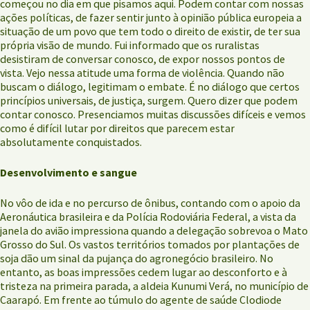
começou no dia em que pisamos aqui. Podem contar com nossas
ações políticas, de fazer sentir junto à opinião pública europeia a
situação de um povo que tem todo o direito de existir, de ter sua
própria visão de mundo. Fui informado que os ruralistas
desistiram de conversar conosco, de expor nossos pontos de
vista. Vejo nessa atitude uma forma de violência. Quando não
buscam o diálogo, legitimam o embate. É no diálogo que certos
princípios universais, de justiça, surgem. Quero dizer que podem
contar conosco. Presenciamos muitas discussões difíceis e vemos
como é difícil lutar por direitos que parecem estar
absolutamente conquistados.
Desenvolvimento e sangue
No vôo de ida e no percurso de ônibus, contando com o apoio da
Aeronáutica brasileira e da Polícia Rodoviária Federal, a vista da
janela do avião impressiona quando a delegação sobrevoa o Mato
Grosso do Sul. Os vastos territórios tomados por plantações de
soja dão um sinal da pujança do agronegócio brasileiro. No
entanto, as boas impressões cedem lugar ao desconforto e à
tristeza na primeira parada, a aldeia Kunumi Verá, no município de
Caarapó. Em frente ao túmulo do agente de saúde Clodiode