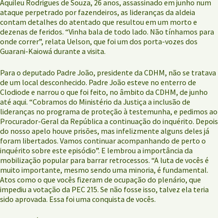
Aquileu Rodrigues de Souza, 26 anos, assassinado em junho num
ataque perpetrado por fazendeiros, as lideranças da aldeia
contam detalhes do atentado que resultou em um morto e
dezenas de feridos. “Vinha bala de todo lado. Não tínhamos para
onde correr”, relata Uelson, que foi um dos porta-vozes dos
Guarani-Kaiowá durante a visita.
Para o deputado Padre João, presidente da CDHM, não se tratava
de um local desconhecido. Padre João esteve no enterro de
Clodiode e narrou o que foi feito, no âmbito da CDHM, de junho
até aqui. “Cobramos do Ministério da Justiça a inclusão de
lideranças no programa de proteção à testemunha, e pedimos ao
Procurador-Geral da República a continuação do inquérito. Depois
do nosso apelo houve prisões, mas infelizmente alguns deles já
foram libertados. Vamos continuar acompanhando de perto o
inquérito sobre este episódio”. E lembrou a importância da
mobilização popular para barrar retrocessos. “A luta de vocês é
muito importante, mesmo sendo uma minoria, é fundamental.
Atos como o que vocês fizeram de ocupação do plenário, que
impediu a votação da PEC 215. Se não fosse isso, talvez ela teria
sido aprovada. Essa foi uma conquista de vocês.