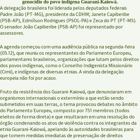
genocídio do povo indígena Guarani-Kaiowá.
A delegação brasileira foi liderada pelos deputados federais
Padre João (PT-MG), presidente da CDHM; Janete Capiberibe
(PSB-AP), Edmílson Rodrigues (PSOL-PA) e Zeca do PT (PT-MS).
O senador João Capiberibe (PSB-AP) foi representado por
assessores.
A agenda começou com uma audiência pública na segunda-feira
(05.12), que reuniu os representantes do Parlamento Europeu,
parlamentares brasileiros, organizações que lutam pelos direitos
dos povos indígenas, como o Conselho Indigenista Missionário
(Cimi), e indígenas de diversas etnias. A vinda da delegação
europeia não foi por acaso.
Fruto da resistência dos Guarani-Kaiowá, que denunciaram em
organismos internacionais o extermínio a que estão sendo
submetidos em suas terras, o tema provocou debates no âmbito
do Parlamento Europeu, composto por 751 membros (todos
eleitos de forma direta) e que resultaram em uma resolução do
órgão condenando os atos de violência contra os integrantes da
etnia Guarani-Kaiowá, apelando às autoridades brasileiras para
que tomem medidas imediatas de preservação de direitos