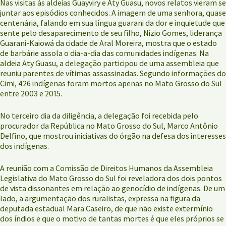
Nas visitas às aldeias Guayviry e Aty Guasu, novos relatos vieram se
juntar aos episódios conhecidos. A imagem de uma senhora, quase
centenária, falando em sua língua guarani da dor e inquietude que
sente pelo desaparecimento de seu filho, Nizio Gomes, liderança
Guarani-Kaiowá da cidade de Aral Moreira, mostra que o estado
de barbárie assola o dia-a-dia das comunidades indígenas. Na
aldeia Aty Guasu, a delegação participou de uma assembleia que
reuniu parentes de vítimas assassinadas. Segundo informações do
Cimi, 426 indígenas foram mortos apenas no Mato Grosso do Sul
entre 2003 e 2015.
No terceiro dia da diligência, a delegação foi recebida pelo
procurador da República no Mato Grosso do Sul, Marco Antônio
Delfino, que mostrou iniciativas do órgão na defesa dos interesses
dos indígenas.
A reunião com a Comissão de Direitos Humanos da Assembleia
Legislativa do Mato Grosso do Sul foi reveladora dos dois pontos
de vista dissonantes em relação ao genocídio de indígenas. De um
lado, a argumentação dos ruralistas, expressa na figura da
deputada estadual Mara Caseiro, de que não existe extermínio
dos índios e que o motivo de tantas mortes é que eles próprios se