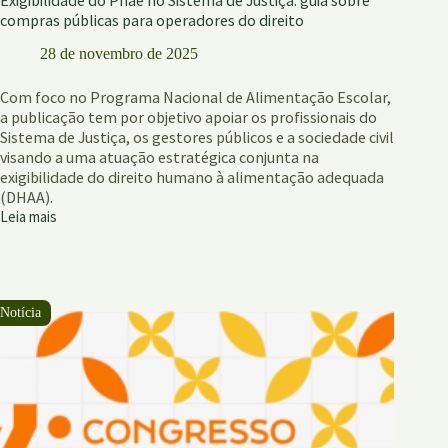
Exigibilidade do Pnae no Sistema de Justiça: guia sobre
compras públicas para operadores do direito
28 de novembro de 2025
Com foco no Programa Nacional de Alimentação Escolar,
a publicação tem por objetivo apoiar os profissionais do
Sistema de Justiça, os gestores públicos e a sociedade civil
visando a uma atuação estratégica conjunta na
exigibilidade do direito humano à alimentação adequada
(DHAA).
Leia mais
Exigibilidade
do
Pnae
no
Sistema
de
Justiça:
guia
sobre
compras
públicas
para