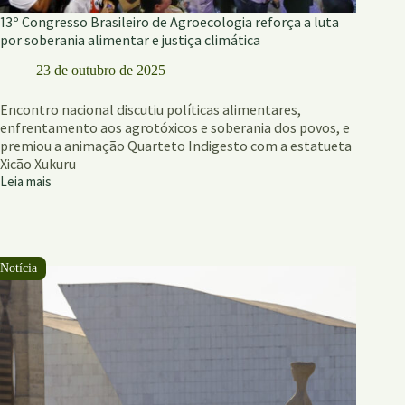
13º Congresso Brasileiro de Agroecologia reforça a luta
por soberania alimentar e justiça climática
23 de outubro de 2025
Encontro nacional discutiu políticas alimentares,
enfrentamento aos agrotóxicos e soberania dos povos, e
premiou a animação Quarteto Indigesto com a estatueta
Xicão Xukuru
Leia mais
13º
Congresso
Brasileiro
de
Agroecologia
reforça
a
luta
por
soberania
alimentar
e
justiça