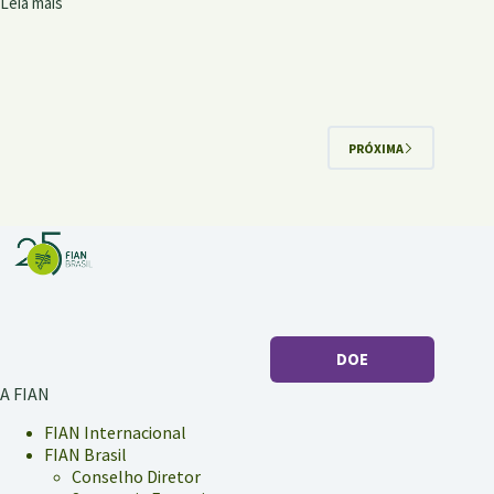
Leia mais
Ep.
1:
O
Brasil
um
semestre
depois
PRÓXIMA
do
Informe
Dhana
2024
DOE
A FIAN
FIAN Internacional
FIAN Brasil
Conselho Diretor