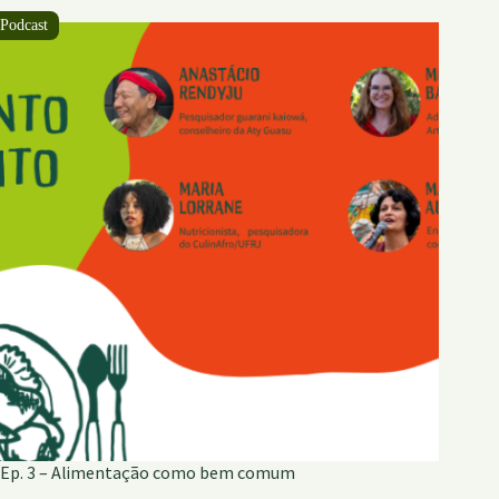
contexto
de
realização
do
Dhana
Ep. 3 – Alimentação como bem comum