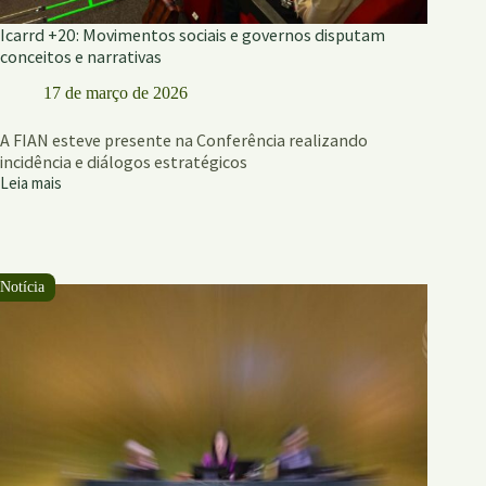
Icarrd +20: Movimentos sociais e governos disputam
conceitos e narrativas
17 de março de 2026
A FIAN esteve presente na Conferência realizando
incidência e diálogos estratégicos
Leia mais
Icarrd
+20:
Movimentos
sociais
e
governos
disputam
conceitos
e
narrativas