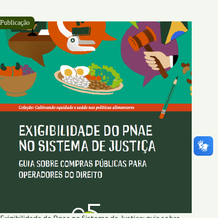
e
território