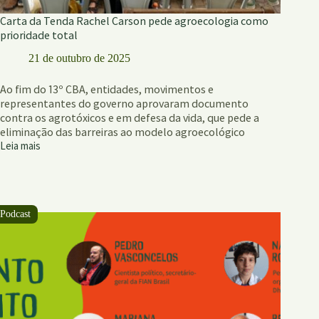
Carta da Tenda Rachel Carson pede agroecologia como
prioridade total
21 de outubro de 2025
Ao fim do 13º CBA, entidades, movimentos e
representantes do governo aprovaram documento
contra os agrotóxicos e em defesa da vida, que pede a
eliminação das barreiras ao modelo agroecológico
Leia mais
Carta
da
Tenda
Rachel
Carson
pede
agroecologia
como
prioridade
total