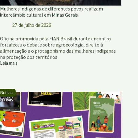
Mulheres indígenas de diferentes povos realizam
intercâmbio cultural em Minas Gerais
27 de julho de 2026
Oficina promovida pela FIAN Brasil durante encontro
fortaleceu o debate sobre agroecologia, direito à
alimentação e o protagonismo das mulheres indígenas
na proteção dos territórios
Leia mais
Mulheres
indígenas
de
diferentes
povos
realizam
intercâmbio
cultural
em
Minas
Gerais