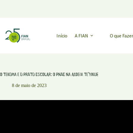
Pular
para
o
conteúdo
Início
A FIAN
O que Faz
O Tekoha e o Prato Escolar: O Pnae na Aldeia Te’yikue
8 de maio de 2023