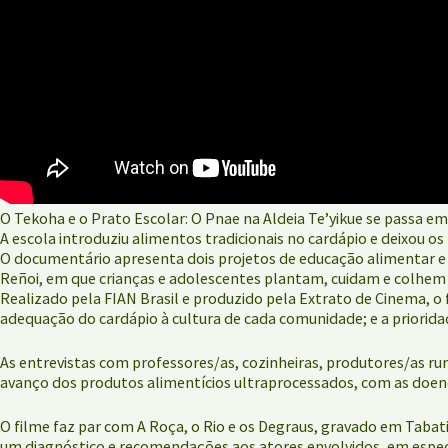
O Tekoha e o Prato Escolar: O Pnae na Aldeia Te’yikue se passa 
A escola introduziu alimentos tradicionais no cardápio e deixou
O documentário apresenta dois projetos de educação alimentar e n
Reñoi, em que crianças e adolescentes plantam, cuidam e colhem 
Realizado pela FIAN Brasil e produzido pela Extrato de Cinema, o
adequação do cardápio à cultura de cada comunidade; e a priorida
As entrevistas com professores/as, cozinheiras, produtores/as ru
avanço dos produtos alimentícios ultraprocessados, com as doe
O filme faz par com A Roça, o Rio e os Degraus, gravado em Tabat
um diagnóstico e recomendações aos atores envolvidos, em especia