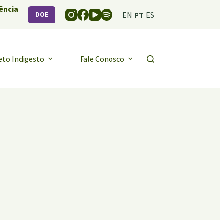
ência
EN
PT
ES
DOE
eto Indigesto
Fale Conosco