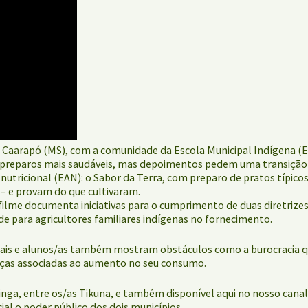
em Caarapó (MS), com a comunidade da Escola Municipal Indígena (
 os preparos mais saudáveis, mas depoimentos pedem uma transiçã
utricional (EAN): o Sabor da Terra, com preparo de pratos típicos
– e provam do que cultivaram.
 filme documenta iniciativas para o cumprimento de duas diretriz
de para agricultores familiares indígenas no fornecimento.
rais e alunos/as também mostram obstáculos como a burocracia que
nças associadas ao aumento no seu consumo.
inga, entre os/as Tikuna, e também disponível aqui no nosso cana
l o poder público dos dois municípios.