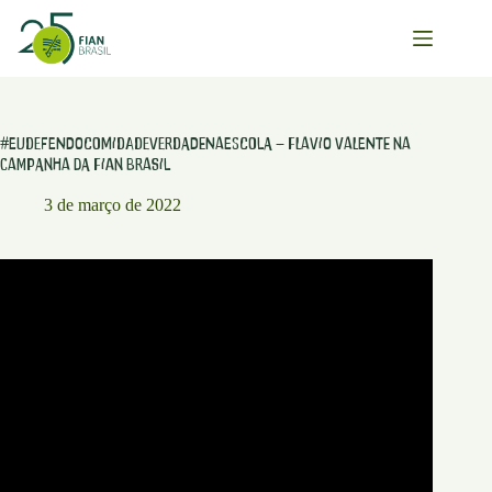
Pular
para
o
conteúdo
#EuDefendoComidaDeVerdadeNaEscola – Flavio Valente na
campanha da FIAN Brasil
3 de março de 2022