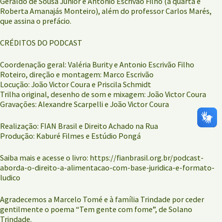
Geraldo de Sousa Junior e Antonio Escrivão Filho (a quarta é
Roberta Amanajás Monteiro), além do professor Carlos Marés,
que assina o prefácio.
CRÉDITOS DO PODCAST
Coordenação geral: Valéria Burity e Antonio Escrivão Filho
Roteiro, direção e montagem: Marco Escrivão
Locução: João Victor Coura e Priscila Schmidt
Trilha original, desenho de som e mixagem: João Victor Coura
Gravações: Alexandre Scarpelli e João Victor Coura
Realização: FIAN Brasil e Direito Achado na Rua
Produção: Kaburé Filmes e Estúdio Pongá
Saiba mais e acesse o livro: https://fianbrasil.org.br/podcast-
aborda-o-direito-a-alimentacao-com-base-juridica-e-formato-
ludico
Agradecemos a Marcelo Tomé e à família Trindade por ceder
gentilmente o poema “Tem gente com fome”, de Solano
Trindade.