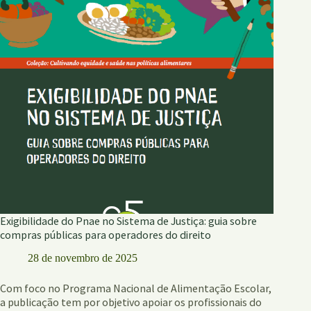
de
Cinema
Agroecológico
Exigibilidade do Pnae no Sistema de Justiça: guia sobre
compras públicas para operadores do direito
28 de novembro de 2025
Com foco no Programa Nacional de Alimentação Escolar,
a publicação tem por objetivo apoiar os profissionais do