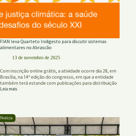
FIAN leva Quarteto Indigesto para discutir sistemas
alimentares no Abrascão
13 de novembro de 2025
Com inscrição online grátis, a atividade ocorre dia 28, em
Brasília, na 14ª edição do congresso, em que a entidade
também terá estande com publicações para distribuição
Leia mais
FIAN
leva
Quarteto
Indigesto
para
discutir
sistemas
alimentares