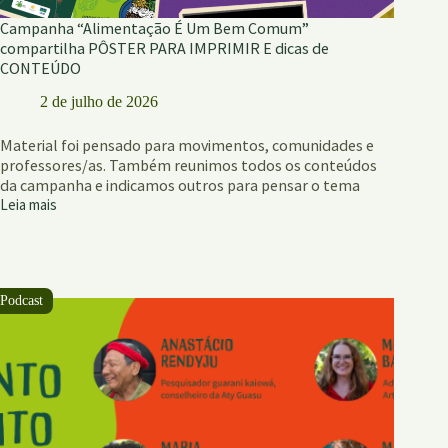
Campanha “Alimentação É Um Bem Comum”
compartilha PÔSTER PARA IMPRIMIR E dicas de
CONTEÚDO
2 de julho de 2026
Material foi pensado para movimentos, comunidades e
professores/as. Também reunimos todos os conteúdos
da campanha e indicamos outros para pensar o tema
Leia mais
Campanha
“Alimentação
É
Um
Bem
Comum”
compartilha
PÔSTER
PARA
IMPRIMIR
E
dicas
de