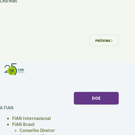
Leia mais
Cine
debate
sobre
sistemas
alimentares
soberanos
recebe
PRÓXIMA
inscrições
DOE
A FIAN
FIAN Internacional
FIAN Brasil
Conselho Diretor