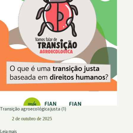
do
Informe
Dhana
2024
Transição agroecológica justa (1)
2 de outubro de 2025
Leia mais