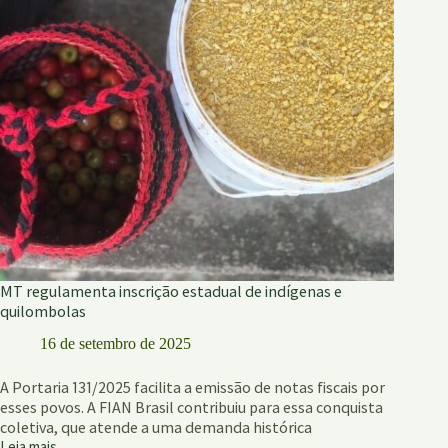
trajetória
e
de
olho
no
futuro
MT regulamenta inscrição estadual de indígenas e
quilombolas
16 de setembro de 2025
A Portaria 131/2025 facilita a emissão de notas fiscais por
esses povos. A FIAN Brasil contribuiu para essa conquista
coletiva, que atende a uma demanda histórica
Leia mais