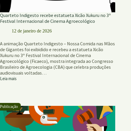
Quarteto Indigesto recebe estatueta Xicão Xukuru no 3º
Festival Internacional de Cinema Agroecológico
12 de janeiro de 2026
A animação Quarteto Indigesto – Nossa Comida nas Mãos
de Gigantes foi exibidido e recebeu a estatueta Xicão
Xukuru no 3º Festival Internacional de Cinema
Agroecológico (Ficaeco), mostra integrada ao Congresso
Brasileiro de Agroecologia (CBA) que celebra produções
audiovisuais voltadas…
Leia mais
Quarteto
Indigesto
recebe
estatueta
Xicão
Xukuru
no
3º
Festival
Internacional