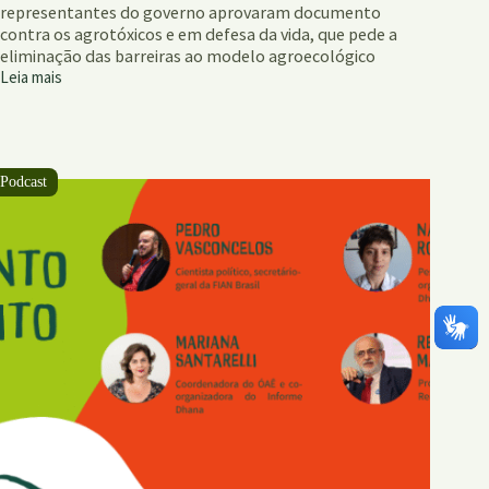
representantes do governo aprovaram documento
contra os agrotóxicos e em defesa da vida, que pede a
eliminação das barreiras ao modelo agroecológico
Leia mais
Carta
da
Tenda
Rachel
Carson
pede
agroecologia
como
prioridade
total