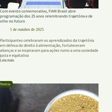
Com evento comemorativo, FIAN Brasil abre
programação dos 25 anos relembrando trajetória e de
olho no futuro
1 de outubro de 2025
Participantes celebraram os aprendizados da trajetória
em defesa do direito à alimentação, fortaleceram
alianças e se inspiraram para ações rumo a uma sociedade
justa e equitativa
Leia mais
Com
evento
comemorativo,
FIAN
Brasil
abre
programação
dos
25
anos
relembrando