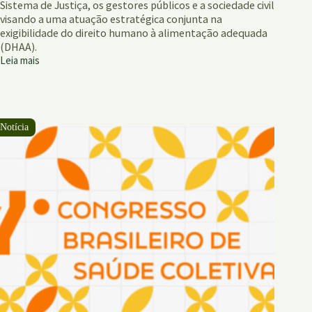
Sistema de Justiça, os gestores públicos e a sociedade civil
visando a uma atuação estratégica conjunta na
exigibilidade do direito humano à alimentação adequada
(DHAA).
Leia mais
Exigibilidade
do
Pnae
no
Sistema
de
Justiça:
guia
sobre
compras
públicas
para
operadores
do
direito