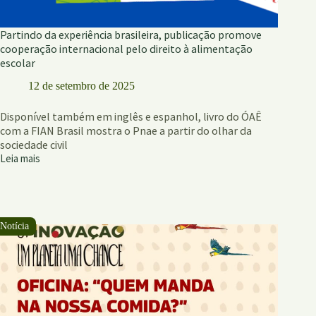
Partindo da experiência brasileira, publicação promove
cooperação internacional pelo direito à alimentação
escolar
12 de setembro de 2025
Disponível também em inglês e espanhol, livro do ÓAÊ
com a FIAN Brasil mostra o Pnae a partir do olhar da
sociedade civil
Leia mais
Partindo
da
experiência
brasileira,
publicação
promove
cooperação
internacional
pelo
direito
à
alimentação