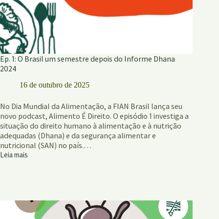
Ep. 1: O Brasil um semestre depois do Informe Dhana
2024
16 de outubro de 2025
No Dia Mundial da Alimentação, a FIAN Brasil lança seu
novo podcast, Alimento É Direito. O episódio 1 investiga a
situação do direito humano à alimentação e à nutrição
adequadas (Dhana) e da segurança alimentar e
nutricional (SAN) no país.…
Leia mais
Ep.
1:
O
Brasil
um
semestre
depois