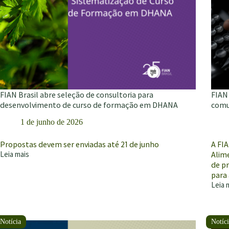
FIAN Brasil abre seleção de consultoria para
FIAN 
desenvolvimento de curso de formação em DHANA
comu
1 de junho de 2026
Propostas devem ser enviadas até 21 de junho
A FI
Leia mais
Alim
FIAN
de pr
Brasil
para
abre
Leia 
seleção
FIAN
de
Brasil
consultoria
anunc
para
vaga
desenvolvimento
para