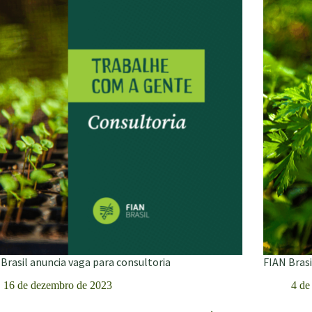
sor(a)
assessor(a
executivo(
nicação
e
de
pesquisa
Brasil anuncia vaga para consultoria
FIAN Brasi
16 de dezembro de 2023
4 de