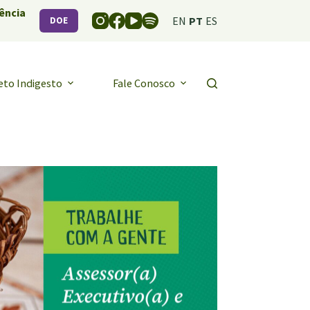
ência
EN
PT
ES
DOE
eto Indigesto
Fale Conosco