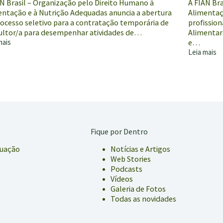
AN Brasil – Organização pelo Direito Humano à
A FIAN Br
entação e à Nutrição Adequadas anuncia a abertura
Alimentaç
rocesso seletivo para a contratação temporária de
profission
ultor/a para desempenhar atividades de…
Alimentar
mais
e…
Leia mais
FIAN
ia
Brasil
abre
processos
ltoria
de
seleção
Fique por Dentro
tuação
Notícias e Artigos
Web Stories
Podcasts
Vídeos
Galeria de Fotos
Todas as novidades