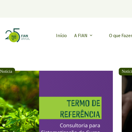
Pular
para
o
conteúdo
Início
A FIAN
O que Faz