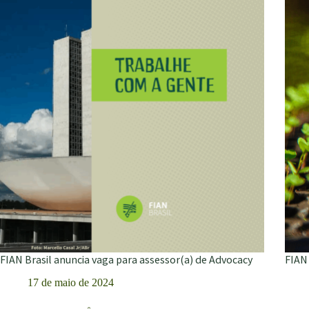
de
asses
curso
de
de
comu
formação
em
DHANA
FIAN Brasil anuncia vaga para assessor(a) de Advocacy
FIAN 
17 de maio de 2024