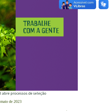
)
a)
l abre processos de seleção
 maio de 2023