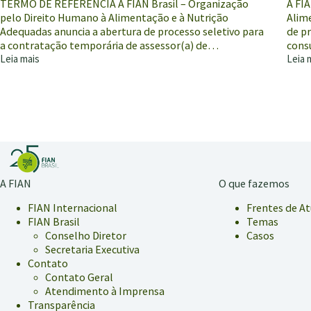
TERMO DE REFERÊNCIA A FIAN Brasil – Organização
A FI
pelo Direito Humano à Alimentação e à Nutrição
Alim
Adequadas anuncia a abertura de processo seletivo para
de p
a contratação temporária de assessor(a) de…
cons
Leia mais
Leia 
FIAN
FIAN
Brasil
Brasil
anuncia
anunc
vaga
vaga
para
para
assessor(a)
consu
de
Advocacy
A FIAN
O que fazemos
FIAN Internacional
Frentes de A
FIAN Brasil
Temas
Conselho Diretor
Casos
Secretaria Executiva
Contato
Contato Geral
Atendimento à Imprensa
Transparência