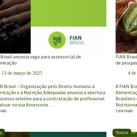
Brasil anuncia vaga para assessor(a) de
FIAN Brasi
nicação
de pesqui
13 de março de 2025
4 de
AN Brasil – Organização pelo Direito Humano à
A FIAN Br
entação e à Nutrição Adequadas anuncia a abertura
Alimentaç
ocesso seletivo para a contratação de profissional
Brasileiro
 atuar na sua Assessoria…
Nutricion
mais
Leia mais
FIAN
Brasil
ia
anuncia
vaga
para