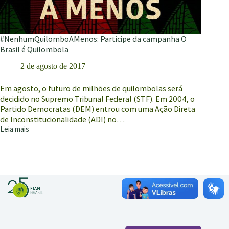
#NenhumQuilomboAMenos: Participe da campanha O
Brasil é Quilombola
2 de agosto de 2017
Em agosto, o futuro de milhões de quilombolas será
decidido no Supremo Tribunal Federal (STF). Em 2004, o
Partido Democratas (DEM) entrou com uma Ação Direta
de Inconstitucionalidade (ADI) no…
Leia mais
#NenhumQuilomboAMenos:
Participe
da
campanha
O
Brasil
é
Quilombola