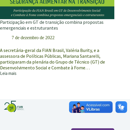
Participação em GT de transição combina propostas
emergenciais e estruturantes
7 de dezembro de 2022
A secretária-geral da FIAN Brasil, Valéria Burity, e a
assessora de Políticas Públicas, Mariana Santarelli,
participaram da plenária do Grupo de Técnico (GT) de
Desenvolvimento Social e Combate à Fome…
Leia mais
Participação
em
GT
de
transição
combina
propostas
emergenciais
e
estruturantes