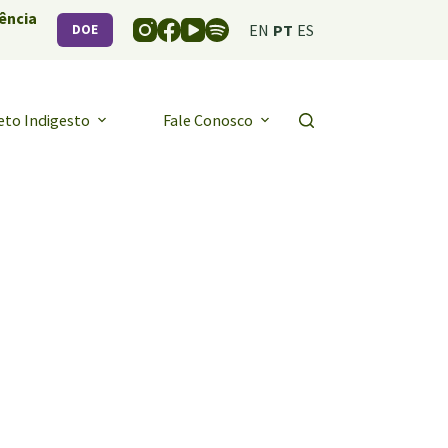
ência
EN
PT
ES
DOE
eto Indigesto
Fale Conosco