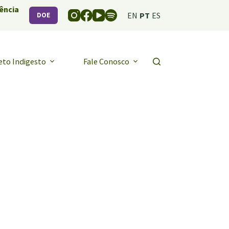
ência
EN
PT
ES
DOE
eto Indigesto
Fale Conosco