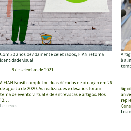
Com 20 anos devidamente celebrados, FIAN retoma
Arti
identidade visual
à al
temp
8 de setembro de 2021
A FIAN Brasil completou duas décadas de atuação em 26
de agosto de 2020. As realizações e desafios foram
Signi
tema de evento virtual e de entrevistas e artigos. Nos
anive
12…
repr
Leia mais
Gene
Com
Leia 
20
Artig
anos
|
devidamente
Const
celebrados,
conj