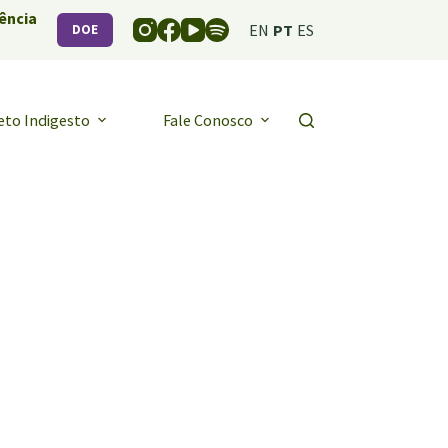
ência
EN
PT
ES
DOE
eto Indigesto
Fale Conosco