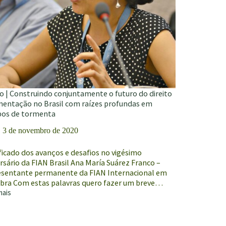
go | Construindo conjuntamente o futuro do direito
imentação no Brasil com raízes profundas em
os de tormenta
3 de novembro de 2020
ficado dos avanços e desafios no vigésimo
rsário da FIAN Brasil Ana María Suárez Franco –
esentante permanente da FIAN Internacional em
bra Com estas palavras quero fazer um breve…
mais
o
ruindo
untamente