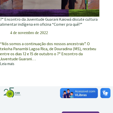
7° Encontro da Juventude Guarani Kaiowá discute cultura
alimentar indígena em oficina “Comer pra quê?”
4 de novembro de 2022
“Nós somos a continuação dos nossos ancestrais”. O
tekoha Panambi Lagoa Rica, de Douradina (MS), recebeu
entre os dias 12 e 15 de outubro o 7° Encontro da
Juventude Guarani…
Leia mais
7°
Encontro
da
Juventude
Guarani
Kaiowá
discute
cultura
alimentar
indígena