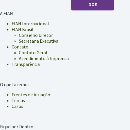
em
DOE
oficina
“Comer
A FIAN
pra
quê?”
FIAN Internacional
FIAN Brasil
Conselho Diretor
Secretaria Executiva
Contato
Contato Geral
Atendimento à Imprensa
Transparência
O que fazemos
Frentes de Atuação
Temas
Casos
Fique por Dentro