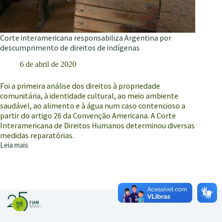
Corte interamericana responsabiliza Argentina por
descumprimento de direitos de indígenas
6 de abril de 2020
Foi a primeira análise dos direitos à propriedade
comunitária, à identidade cultural, ao meio ambiente
saudável, ao alimento e à água num caso contencioso a
partir do artigo 26 da Convenção Americana. A Corte
Interamericana de Direitos Humanos determinou diversas
medidas reparatórias.
Leia mais
Corte
interamericana
responsabiliza
Argentina
por
descumprimento
de
direitos