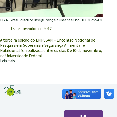
FIAN Brasil discute insegurança alimentar no III ENPSSAN
13 de novembro de 2017
A terceira edição do ENPSSAN – Encontro Nacional de
Pesquisa em Soberania e Segurança Alimentar e
Nutricional foi realizada entre os dias 8 e 10 de novembro,
na Universidade Federal…
Leia mais
FIAN
Brasil
discute
insegurança
alimentar
no
III
ENPSSAN
DOE