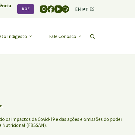
ência
EN
PT
ES
DOE
eto Indigesto
Fale Conosco
e
.
ndo os impactos da Covid-19 e das ações e omissões do poder
e Nutricional (FBSSAN).