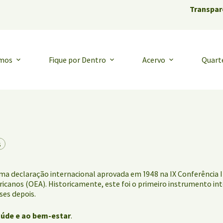
Transpar
emos
Fique por Dentro
Acervo
Quart
s
ma declaração internacional aprovada em 1948 na IX Conferência
icanos (OEA). Historicamente, este foi o primeiro instrumento in
ses depois.
aúde e ao bem-estar
.