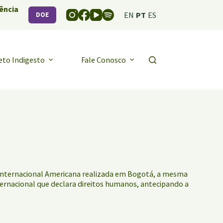
ência
EN
PT
ES
DOE
eto Indigesto
Fale Conosco
 Internacional Americana realizada em Bogotá, a mesma
ternacional que declara direitos humanos, antecipando a