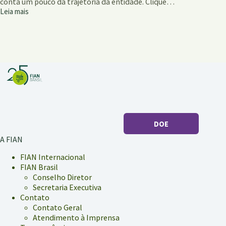
conta um pouco da trajetória da entidade. Clique…
Leia mais
Caderno
FIAN
Brasil
20
Anos
DOE
A FIAN
FIAN Internacional
FIAN Brasil
Conselho Diretor
Secretaria Executiva
Contato
Contato Geral
Atendimento à Imprensa