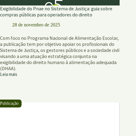
Exigibilidade do Pnae no Sistema de Justiça: guia sobre
compras públicas para operadores do direito
28 de novembro de 2025
Com foco no Programa Nacional de Alimentação Escolar,
a publicação tem por objetivo apoiar os profissionais do
Sistema de Justiça, os gestores públicos e a sociedade civil
visando a uma atuação estratégica conjunta na
exigibilidade do direito humano à alimentação adequada
(DHAA).
Leia mais
Exigibilidade
do
Pnae
no
Sistema
de
Justiça:
guia
sobre
compras
públicas