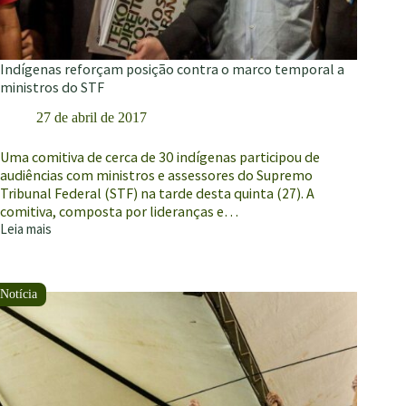
Indígenas reforçam posição contra o marco temporal a
ministros do STF
27 de abril de 2017
Uma comitiva de cerca de 30 indígenas participou de
audiências com ministros e assessores do Supremo
Tribunal Federal (STF) na tarde desta quinta (27). A
comitiva, composta por lideranças e…
Leia mais
Indígenas
reforçam
posição
contra
o
marco
temporal
a
ministros
do