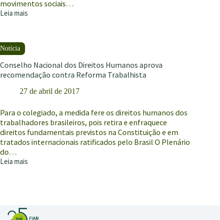
movimentos sociais…
Leia mais
Lideranças
indígenas
e
dos
movimentos
sociais
Conselho Nacional dos Direitos Humanos aprova
firmam
recomendação contra Reforma Trabalhista
compromisso
27 de abril de 2017
com
a
luta
Para o colegiado, a medida fere os direitos humanos dos
dos
trabalhadores brasileiros, pois retira e enfraquece
povos
direitos fundamentais previstos na Constituição e em
originários
tratados internacionais ratificados pelo Brasil O Plenário
do…
Leia mais
Conselho
Nacional
dos
Direitos
Humanos
aprova