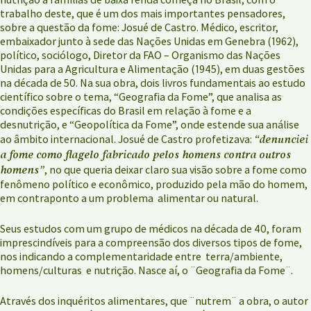
trabalho deste, que é um dos mais importantes pensadores,
sobre a questão da fome: Josué de Castro. Médico, escritor,
embaixador junto à sede das Nações Unidas em Genebra (1962),
político, sociólogo, Diretor da FAO – Organismo das Nações
Unidas para a Agricultura e Alimentação (1945), em duas gestões
na década de 50. Na sua obra, dois livros fundamentais ao estudo
científico sobre o tema, “Geografia da Fome”, que analisa as
condições específicas do Brasil em relação à fome e a
desnutrição, e “Geopolítica da Fome”, onde estende sua análise
“denunciei
ao âmbito internacional. Josué de Castro profetizava:
a fome como flagelo fabricado pelos homens contra outros
homens”
, no que queria deixar claro sua visão sobre a fome como
fenômeno político e econômico, produzido pela mão do homem,
em contraponto a um problema alimentar ou natural.
Seus estudos com um grupo de médicos na década de 40, foram
imprescindíveis para a compreensão dos diversos tipos de fome,
nos indicando a complementaridade entre terra/ambiente,
homens/culturas e nutrição. Nasce aí, o ¨Geografia da Fome¨.
Através dos inquéritos alimentares, que ¨nutrem¨ a obra, o autor