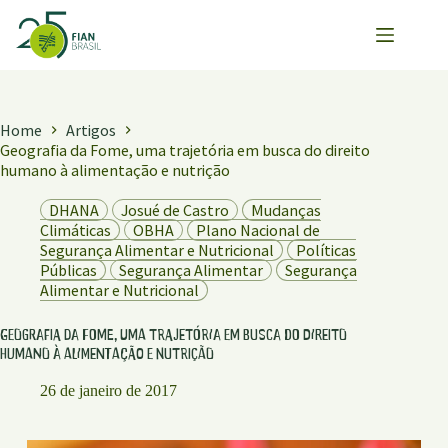
Pular
para
o
conteúdo
Home
Artigos
Geografia da Fome, uma trajetória em busca do direito
humano à alimentação e nutrição
DHANA
Josué de Castro
Mudanças
Climáticas
OBHA
Plano Nacional de
Segurança Alimentar e Nutricional
Políticas
Públicas
Segurança Alimentar
Segurança
Alimentar e Nutricional
Geografia da Fome, uma trajetória em busca do direito
humano à alimentação e nutrição
26 de janeiro de 2017