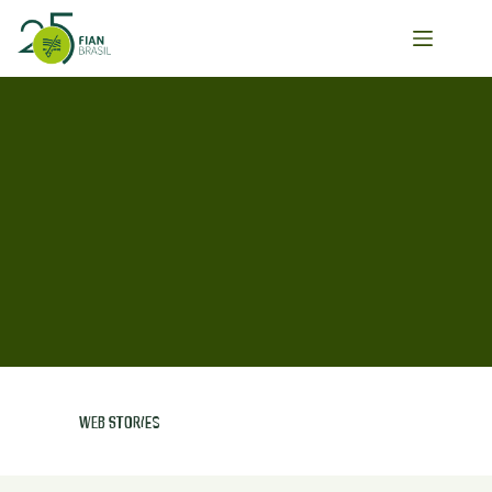
Pular
para
o
conteúdo
Web Stories